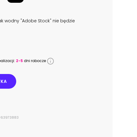
k wodny "Adobe Stock" nie będzie
alizacji:
2-5
dni robocze
YKA
z #63973883