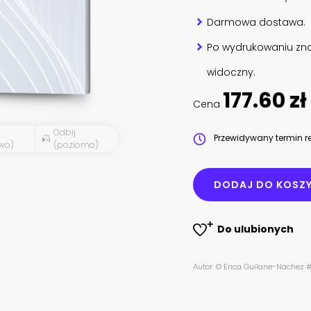
Darmowa dostawa.
Po wydrukowaniu zna
widoczny.
177.60 zł
Cena
Odbij
Przewidywany termin re
wo)
(poziomo)
DODAJ DO KOSZ
Do ulubionych
Autor: © Erica Guilane-Nache