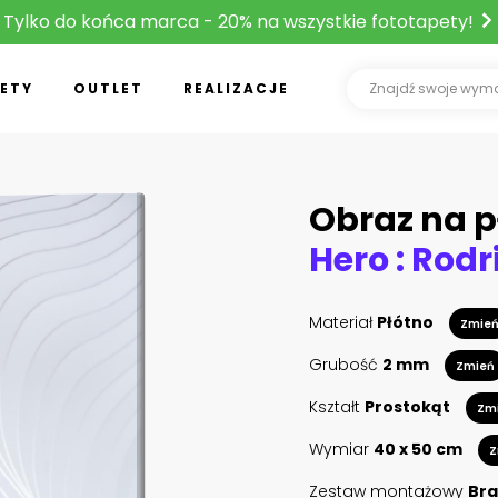
Tylko do końca marca - 20% na wszystkie fototapety!
ETY
OUTLET
REALIZACJE
Obraz na p
Materiał
Płótno
Zmie
Grubość
2 mm
Zmień
Kształt
Prostokąt
Zm
Wymiar
40 x 50 cm
Z
Zestaw montażowy
Bra