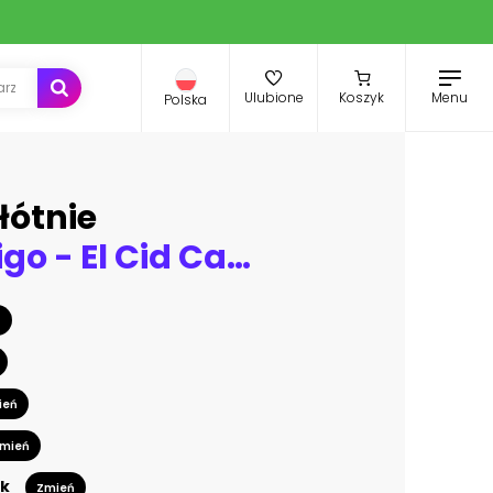
Menu
Ulubione
Koszyk
Polska
łótnie
Hero : Rodrigo - El Cid Campeador - 11th century
ń
ień
mień
k
Zmień