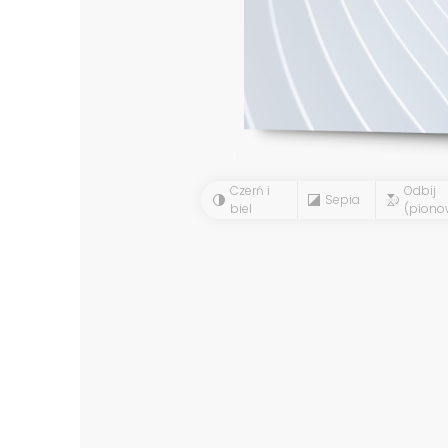
Czerń i
Odbij
Sepia
biel
(piono