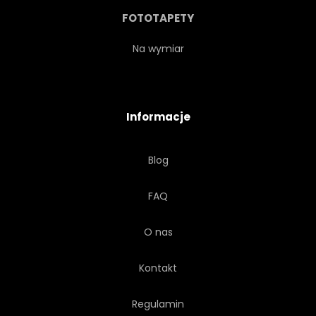
PLANETA
KAWAŁEK
FOTOTAPETY
PUSTELNIK
EKOLOGIA
Na wymiar
POWIETRZE
TŁO
Informacje
SZTUKA
ABSTRAKCJA
Blog
FAQ
O nas
Kontakt
Regulamin