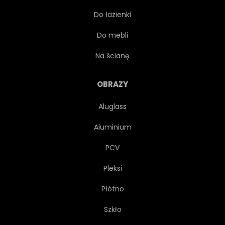
Do łazienki
TRAWNIK
KRAJOBRAZ
Do mebli
ILUSTRACJA
ZIELONY
Na ścianę
TRAWA
ZABAWA
OBRAZY
Aluglass
WOLNOŚĆ
LATAĆ
Aluminium
PROJEKT
DZIEŃ
PCV
Pleksi
CHMURA
NIEBIESKI
Płótno
SAMOTNIK
DROBNY
Szkło