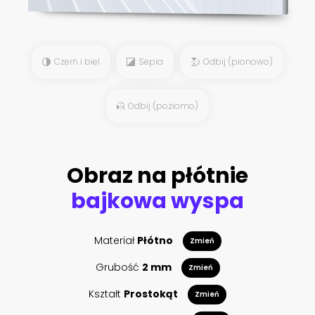
Czerń i biel
Sepia
Odbij (pionowo)
Odbij (poziomo)
Obraz na płótnie
bajkowa wyspa
Materiał
Płótno
Zmień
Grubość
2 mm
Zmień
Kształt
Prostokąt
Zmień