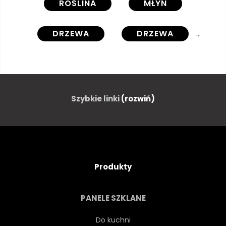
ROŚLINA
MŁYN
DRZEWA
DRZEWA
KWIAT
KWIAT
LATAWIEC
SPADOCHRON
Szybkie linki
(rozwiń)
TĘCZA
FALA
SEKRET
SKARB
BAJKA
Produkty
PONAD
NA ZEWNĄTRZ
PANELE SZKLANE
LEA
ODPOCZYNEK
Do kuchni