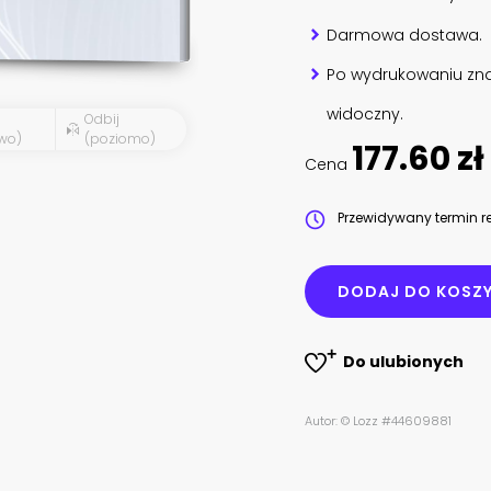
Darmowa dostawa.
Po wydrukowaniu zna
widoczny.
Odbij
wo)
(poziomo)
177.60 zł
Cena
Przewidywany termin re
DODAJ DO KOSZ
Do ulubionych
Autor: © Lozz #44609881