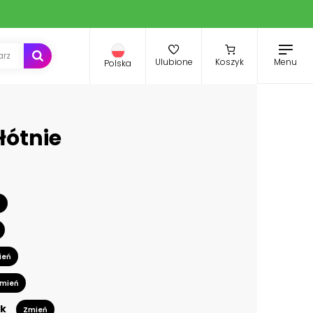
Menu
Ulubione
Koszyk
Polska
łótnie
ń
ień
mień
k
Zmień