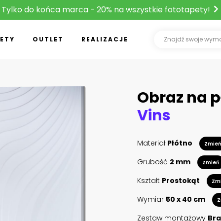
Tylko do końca marca - 20% na wszystkie fototapety!
ETY
OUTLET
REALIZACJE
Obraz na p
Vins
Materiał
Płótno
Zmie
Grubość
2 mm
Zmień
Kształt
Prostokąt
Zm
Wymiar
50 x 40 cm
Z
Zestaw montażowy
Bra