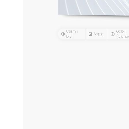
Czerń i
Odbij
Sepia
biel
(piono