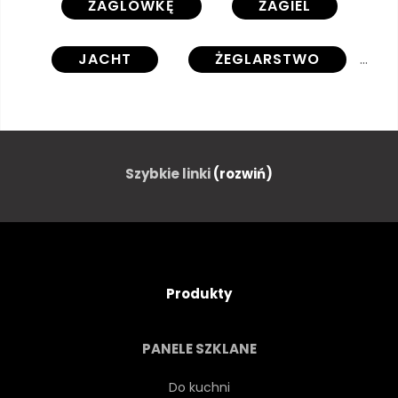
ŻAGLÓWKĘ
ŻAGIEL
JACHT
ŻEGLARSTWO
WODA
OCEANU
STATEK
NIEBIESKI
Szybkie linki
(rozwiń)
NIEBO
PODRÓŻ
ŻEGLARSTWO
LATO
Produkty
MORSKIE
STATEK
PANELE SZKLANE
WIATR
REGATY
Do kuchni