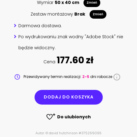
Wymiar
50 x 40 cm
Zmień
Zestaw montażowy
Brak
Zmień
Darmowa dostawa.
Po wydrukowaniu znak wodny "Adobe Stock" nie
będzie widoczny.
177.60 zł
Cena
Przewidywany termin realizacji:
2-5
dni robocze
DODAJ DO KOSZYKA
Do ulubionych
Autor: © david hutchinson #375269095