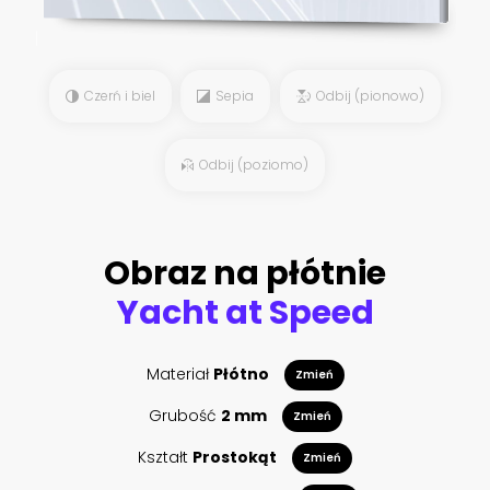
Czerń i biel
Sepia
Odbij (pionowo)
Odbij (poziomo)
Obraz na płótnie
Yacht at Speed
Materiał
Płótno
Zmień
Grubość
2 mm
Zmień
Kształt
Prostokąt
Zmień