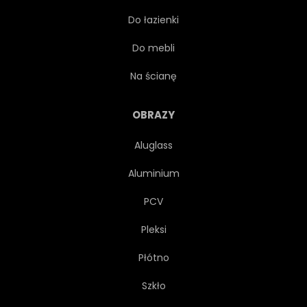
Do łazienki
HORYZONT
SPORT
Do mebli
FALA
WODNIACTWA
Na ścianę
NATURA
ŻAGIEL
OBRAZY
Aluglass
PLAŻA
Aluminium
PCV
Pleksi
Płótno
Szkło