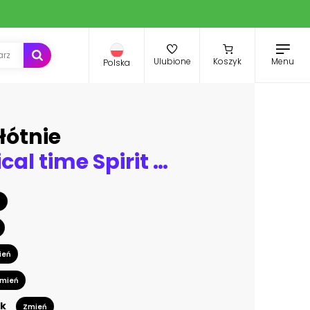
Menu
Ulubione
Koszyk
Polska
łótnie
Technological time Spirit vector visualization in shape of human head made of dotted particles array flow in curve shapes, vector futuristic illustration.
ń
ień
mień
k
Zmień