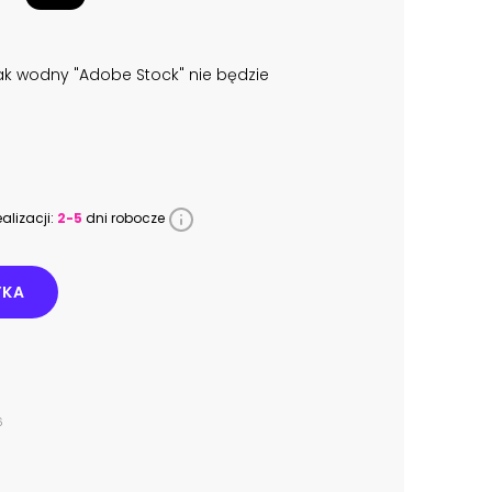
k wodny "Adobe Stock" nie będzie
alizacji:
2-5
dni robocze
YKA
6