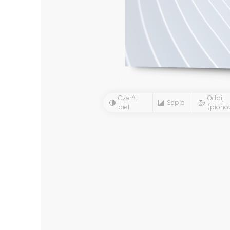
Czerń i
Odbij
Sepia
biel
(piono