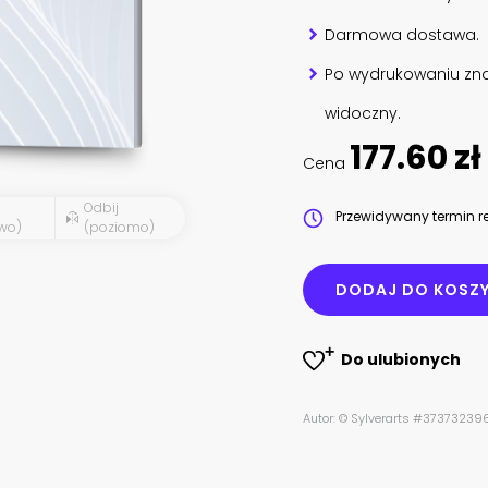
Darmowa dostawa.
Po wydrukowaniu zna
widoczny.
177.60 zł
Cena
Odbij
Przewidywany termin re
wo)
(poziomo)
DODAJ DO KOSZ
Do ulubionych
Autor: © Sylverarts #37373239