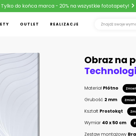
Tylko do końca marca - 20% na wszystkie fototapety!
ETY
OUTLET
REALIZACJE
Obraz na p
Materiał
Płótno
Zmie
Grubość
2 mm
Zmień
Kształt
Prostokąt
Zm
Wymiar
40 x 50 cm
Z
Zestaw montażowy
Bra