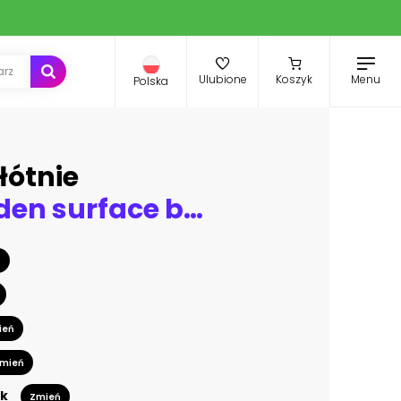
Menu
Ulubione
Koszyk
Polska
łótnie
White wooden surface background, vector plank wood texture
ń
ień
mień
k
Zmień