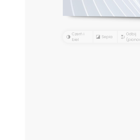
Czerń i
Odbij
Sepia
biel
(piono