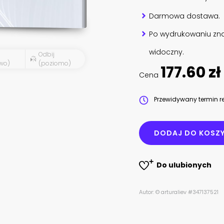
Darmowa dostawa.
Po wydrukowaniu zna
widoczny.
Odbij
wo)
(poziomo)
177.60 zł
Cena
Przewidywany termin re
DODAJ DO KOSZ
Do ulubionych
Autor: © arturaliev #347137521