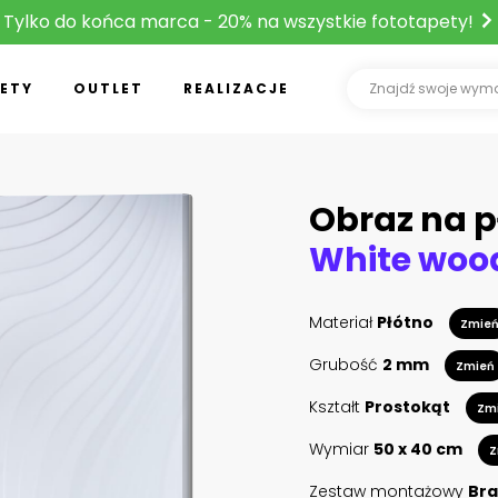
Tylko do końca marca - 20% na wszystkie fototapety!
ETY
OUTLET
REALIZACJE
Obraz na p
Materiał
Płótno
Zmie
Grubość
2 mm
Zmień
Kształt
Prostokąt
Zm
Wymiar
50 x 40 cm
Z
Zestaw montażowy
Bra