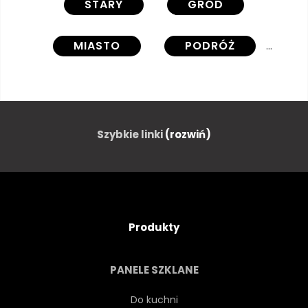
STARY
GRÓD
MIASTO
PODRÓŻ
ULICA
KOLOROWY
DOM
ARCHITEKTURA
Szybkie linki
(rozwiń)
KOLONIALNE
STYL
TURYSTA
GOL
Produkty
WYSPA
KARAIBY
PANELE SZKLANE
Do kuchni