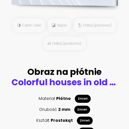
Czerń i biel
Sepia
Odbij (pionowo)
Odbij (poziomo)
Obraz na płótnie
Colorful houses in old San Juan, Puerto Rico
Materiał
Płótno
Zmień
Grubość
2 mm
Zmień
Kształt
Prostokąt
Zmień