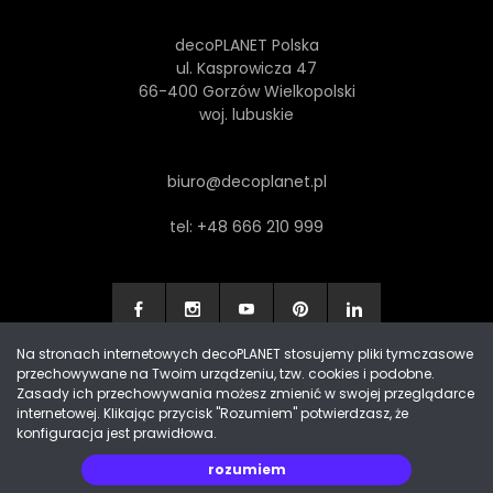
decoPLANET Polska
ul. Kasprowicza 47
66-400 Gorzów Wielkopolski
woj. lubuskie
biuro@decoplanet.pl
tel:
+48 666 210 999
Na stronach internetowych decoPLANET stosujemy pliki tymczasowe
przechowywane na Twoim urządzeniu, tzw. cookies i podobne.
Made with
by Progres Media & decoPLANET
Zasady ich przechowywania możesz zmienić w swojej przeglądarce
internetowej. Klikając przycisk "Rozumiem" potwierdzasz, że
konfiguracja jest prawidłowa.
rozumiem