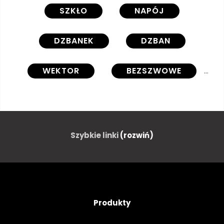
SZKŁO
NAPÓJ
DZBANEK
DZBAN
WEKTOR
BEZSZWOWE
WZÓR
PŁYN
PRZEZROCZYSTY
OBIEKT
Szybkie linki
(rozwiń)
SZKŁO
NACZYNIE
BUTELKA
POJEMNIK
Produkty
OCHŁODA
SŁÓJ