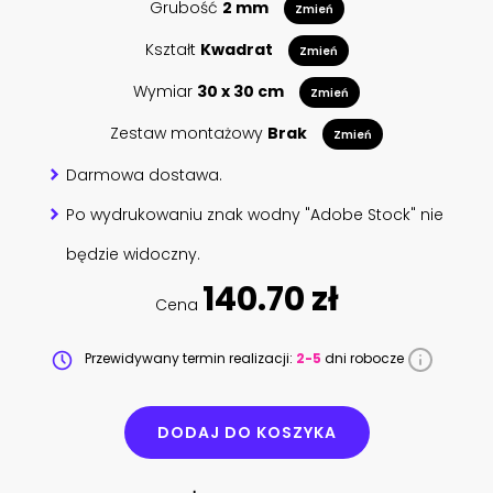
Grubość
2 mm
Zmień
Kształt
Kwadrat
Zmień
Wymiar
30 x 30 cm
Zmień
Zestaw montażowy
Brak
Zmień
Darmowa dostawa.
Po wydrukowaniu znak wodny "Adobe Stock" nie
będzie widoczny.
140.70 zł
Cena
Przewidywany termin realizacji:
2-5
dni robocze
DODAJ DO KOSZYKA