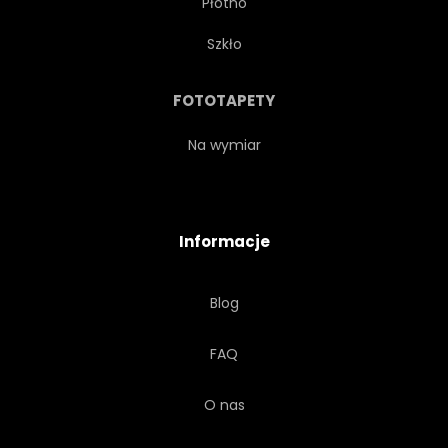
Płótno
BŁYSZCZĄCY
GARNEK
Szkło
KUBEK
POKARM
FOTOTAPETY
OZDOBNY
KRUCHY
Na wymiar
ORZEŹWIAJĄCY
NOWOCZESNY
Informacje
ODLEWANIA
Blog
NACZYNIA KUCHENNE
FAQ
BEZALKOHOLOWY
O nas
SPRAGNIONY
WAZON