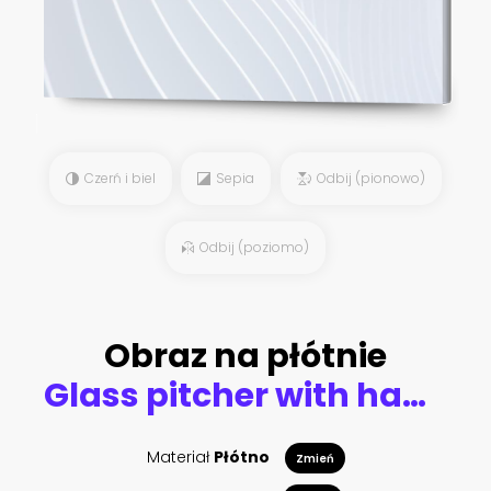
Czerń i biel
Sepia
Odbij (pionowo)
Odbij (poziomo)
Obraz na płótnie
Glass pitcher with handle, tableware container for liquids
Materiał
Płótno
Zmień