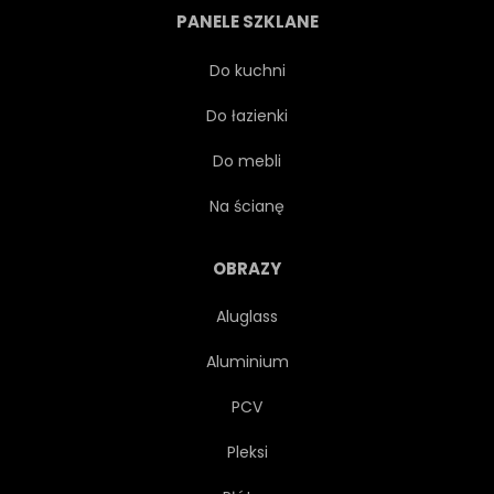
PANELE SZKLANE
DANIE
SŁUŻĄCY
Do kuchni
Do łazienki
PUSTY
ZAWIERAJĄ
Do mebli
PEŁNY
KRYSZTAŁ
Na ścianę
CZYSTOŚĆ
REALISTYCZNY
OBRAZY
Aluglass
ORGANICZNY
MINERAŁ
Aluminium
CHŁODNY
KARAFKA
PCV
Pleksi
ZASTAWA
RĘKOJEŚĆ