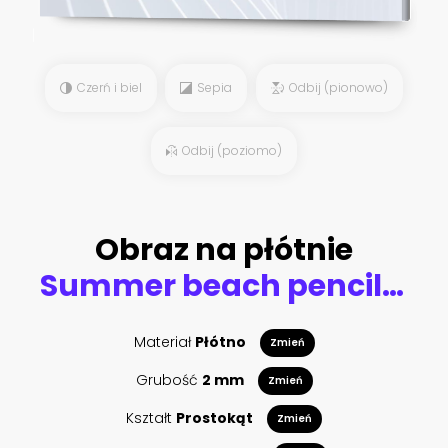
Czerń i biel
Sepia
Odbij (pionowo)
Odbij (poziomo)
Obraz na płótnie
Summer beach pencil drawing
Materiał
Płótno
Zmień
Grubość
2 mm
Zmień
Kształt
Prostokąt
Zmień