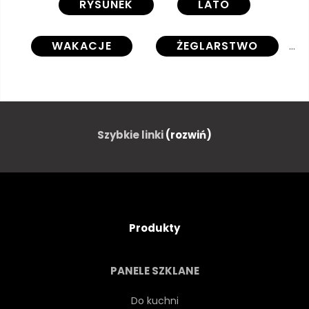
RYSUNEK
LATO
WAKACJE
ŻEGLARSTWO
MORZE
PALMA
OCEANU
SZTUKA
Szybkie linki
(rozwiń)
TŁO
CZARNY
ŁÓDŹ
LANDARA
WĘGIEL
Produkty
KOKOS
KREDKA
PANELE SZKLANE
DZIEŃ
PROJEKTOWAĆ
Do kuchni