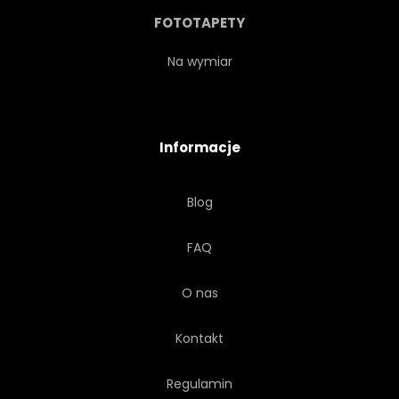
RELAKS
RELAKS
FOTOTAPETY
SEZON
BRZEG
SZKIC
Na wymiar
NIEBO
WESOŁY
Informacje
TOURISMUS
PODRÓŻ
Blog
DRZEWA
TROPIKALNY
FAQ
WEKTOR
WODA
O nas
FALA
FALISTY
BIAŁY
Kontakt
Regulamin