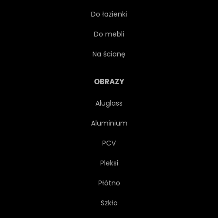
Do łazienki
CIĄGNIONE
EGZOTYCZNY
Do mebli
WAKACJE
HORYZONT
Na ścianę
ILUSTRACJA
WYSPA
OBRAZY
Aluglass
PEJZAŻ
LIŚĆ
Aluminium
POCZEKALNIA
NATURA
PCV
Pleksi
OCEANSIDE
AUSSENAUFNAHME
Płótno
DŁOŃ
KREDKA
Szkło