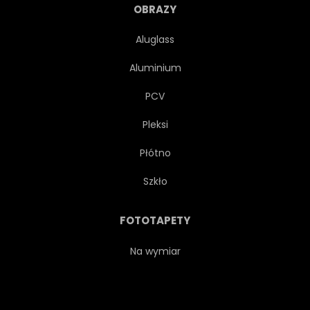
KOLOR
OBIEKT
OBRAZY
Aluglass
SKŁADNIKA
CZERWONY
Aluminium
ELEMENT
GRUPA
PCV
Pleksi
LIŚĆ
ORGANICZNY
Płótno
POŁOWA
CIĄĆ
CIĄĆ
Szkło
TRÓJWYMIAROWY
DOJRZAŁE
FOTOTAPETY
KREM
NAPÓJ
Na wymiar
ZBLIŻENIE
ZESTAW