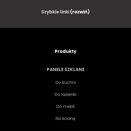
FALA
REALISTYCZNY
Szybkie linki
(rozwiń)
SOCZYSTY
NATURALNY
ZACHWYCAJĄCY
NATURA
Produkty
SMACZNY
OWOC
PANELE SZKLANE
NA BIAŁYM TLE
TŁO
Do kuchni
Do łazienki
GRAFICZNY
ILUSTRACJA
Do mebli
ŚWIEŻY
JEDZENIE
Na ścianę