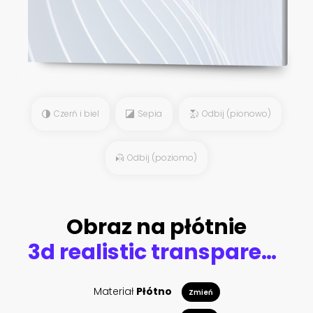
Czerń i biel
Sepia
Odbij (pionowo)
Odbij (poziomo)
Obraz na płótnie
3d realistic transparent isolated vector set, whole and slice of blackberry, blackberry in a splash of juice with drops, blackberry in a splash of milk or yogurt
Materiał
Płótno
Zmień