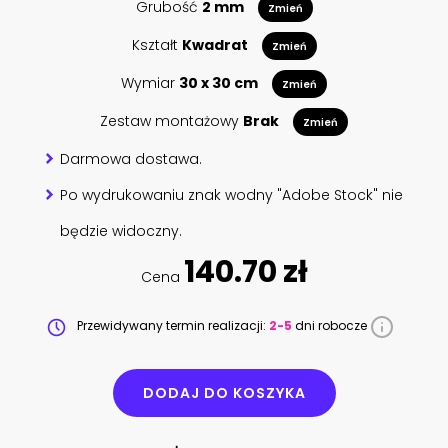
Grubość
2 mm
Zmień
Kształt
Kwadrat
Zmień
Wymiar
30 x 30 cm
Zmień
Zestaw montażowy
Brak
Zmień
Darmowa dostawa.
Po wydrukowaniu znak wodny "Adobe Stock" nie
będzie widoczny.
140.70 zł
Cena
Przewidywany termin realizacji:
2-5
dni robocze
DODAJ DO KOSZYKA