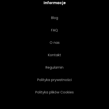
Informacje
MAKRO
POCHLEBCA
Blog
RUCH
MOKRY
FAQ
PRZEZROCZYSTY
O nas
WCHODZĄCYCH
PŁYN
Kontakt
ŚWIEŻOŚĆ
PRZEPŁYWAJĄCE
Regulamin
Polityka prywatności
KROPLA
LOGA
Polityka plików Cookies