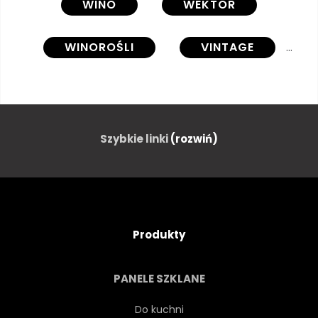
WINO
WEKTOR
WINOROŚLI
VINTAGE
ILUSTRACJA
CZERWONY
ALKOHOL
SZKŁO
Szybkie linki
(rozwiń)
TŁO
SZTUKA
TRANSPARENT
MENU
Produkty
RĘKA
BAR
PANELE SZKLANE
GRAWEROWAĆ
PARTY
Do kuchni