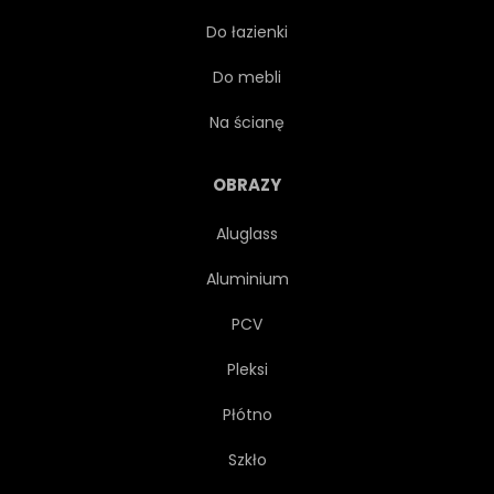
Do łazienki
PROJEKTOWAĆ
ZESTAW
Do mebli
SYMBOL
ZAPROSZENIE
Na ścianę
ULOTKA
CIĄGNIONE
OBRAZY
Aluglass
SZABLON
PLAMA
Aluminium
TEKSTURA
PŁYN
PCV
Pleksi
ZAPROSIĆ
Płótno
WYGRAWEROWANYM
ULOTKA
Szkło