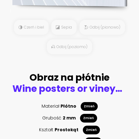
Czerń i biel
Sepia
Odbij (pionowo)
Odbij (poziomo)
Obraz na płótnie
Wine posters or vineyard banners. Sparkling champagne background, Cheers toast and Grape. Hand Drawn engraved vintage sketch for bar, alcohol label, restaurant menu.
Materiał
Płótno
Zmień
Grubość
2 mm
Zmień
Kształt
Prostokąt
Zmień