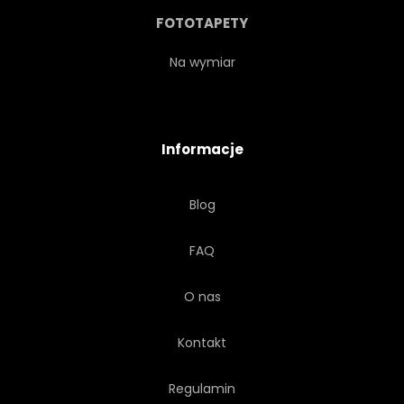
ROZCHLAPAĆ
NAPÓJ
FOTOTAPETY
STARY
ETYKIETA
Na wymiar
PIWNICA
ZBIORY
Informacje
SPIS
TRANSPARENT
Blog
CELEBRACJA
PLAKAT
FAQ
KARTA
BROSZURY
O nas
WYDARZENIE
BROSZURY
Kontakt
ATRAMENT
UKŁAD
Regulamin