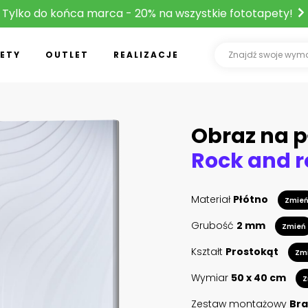
Tylko do końca marca - 20% na wszystkie fototapety!
ETY
OUTLET
REALIZACJE
Obraz na p
Materiał
Płótno
Zmie
Grubość
2 mm
Zmień
Kształt
Prostokąt
Zm
Wymiar
50 x 40 cm
Z
Zestaw montażowy
Bra