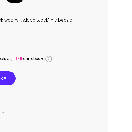
k wodny "Adobe Stock" nie będzie
alizacji:
2-5
dni robocze
YKA
982