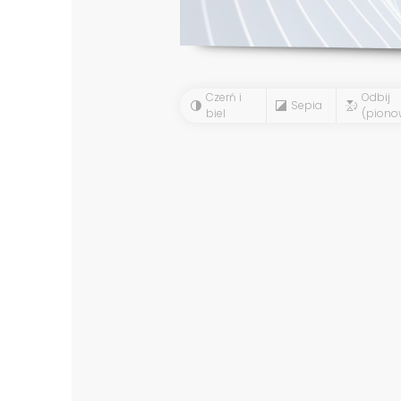
Czerń i
Odbij
Sepia
biel
(piono