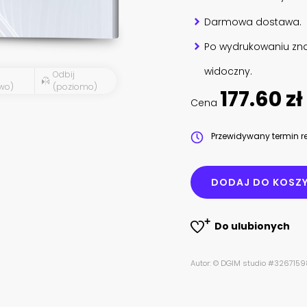
Darmowa dostawa.
Po wydrukowaniu zna
widoczny.
Odbij
wo)
(poziomo)
177.60 zł
Cena
Przewidywany termin re
DODAJ DO KOSZ
Do ulubionych
Autor: © DGIM studio #326715