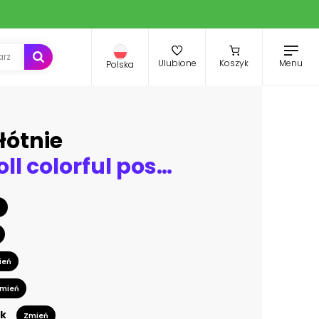
Menu
Ulubione
Koszyk
Polska
łótnie
Rock and roll colorful posters
ń
ień
mień
k
Zmień