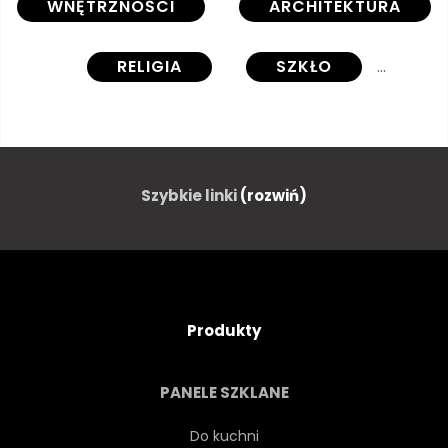
WNĘTRZNOŚCI
ARCHITEKTURA
RELIGIA
SZKŁO
OKIENNY
WITRAŻ
GOTYK
BUDYNEK
Szybkie linki
(rozwiń)
SUFIT
OŁTARZ
KATOLICKI
SZTUKA
Produkty
EUROPA
RELIGIJNY
PANELE SZKLANE
FRANCJA
STARY
Do kuchni