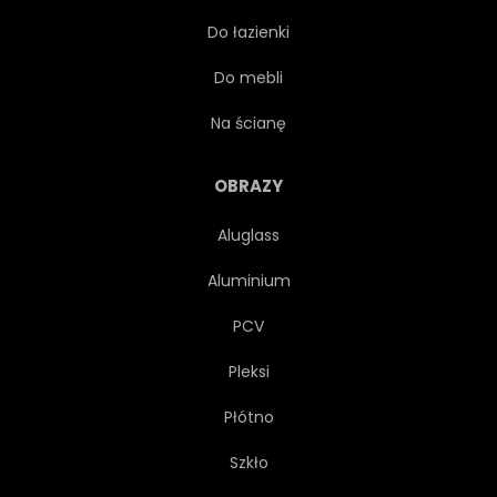
Do łazienki
PODRÓŻ
ANTYCZNY
Do mebli
ŚREDNIOWIECZNEJ
ARCO
Na ścianę
ZABYTKOWY
OBRAZY
Aluglass
PUNKT ORIENTACYJNY
Aluminium
WEWNĄTRZ
PCV
Pleksi
Płótno
Szkło