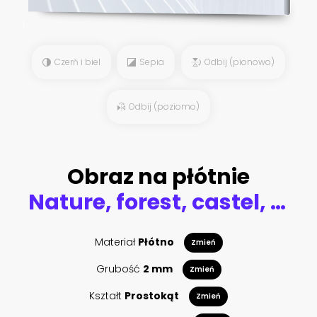
Czerń i biel
Sepia
Odbij (pionowo)
Odbij (poziomo)
Obraz na płótnie
Nature, forest, castel, day ,religion, historic
Materiał
Płótno
Zmień
Grubość
2 mm
Zmień
Kształt
Prostokąt
Zmień