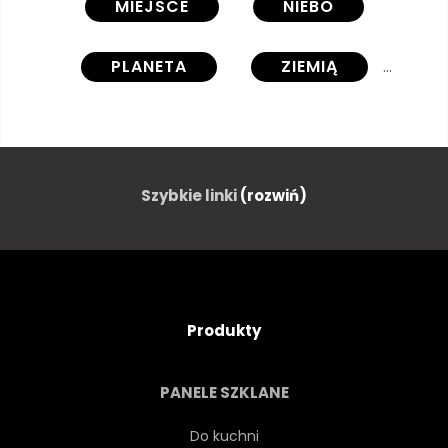
MIEJSCE
NIEBO
PLANETA
ZIEMIĄ
GWIAZDA
CIEMNY
GWIAZDA
ASTRONOMIA
Szybkie linki
(rozwiń)
NIEBIESKI
GALAKTYKA
ŚWIATŁO
FANTASY
Produkty
ŚWIATŁO KSIĘŻYCA
CHMURA
PANELE SZKLANE
WSZECHŚWIAT
SŁOŃCE
Do kuchni