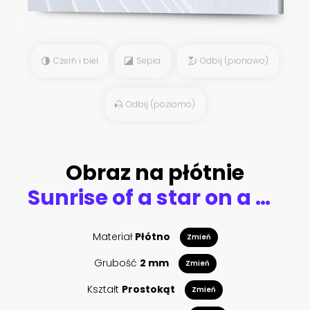
Czerń i biel
Sepia
Odbij (pionowo)
Odbij (poziomo)
Obraz na płótnie
Sunrise of a star on a planet, Venus at sunrise, the sun above the clouds, alien landscape, 3D rendering
Materiał
Płótno
Zmień
Grubość
2 mm
Zmień
Kształt
Prostokąt
Zmień