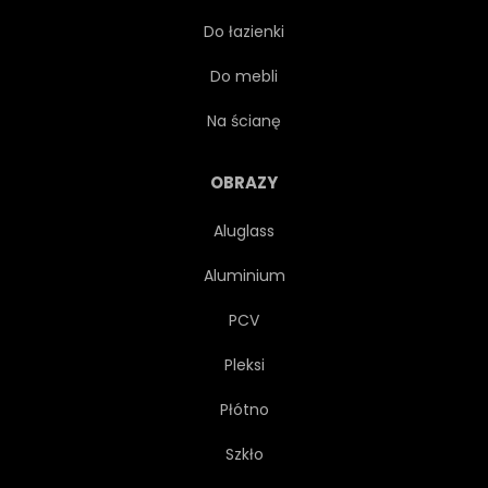
Do łazienki
CHMURA
PEŁNY
Do mebli
MORZE
KOSMOS
Na ścianę
CZARNY
HORYZONT
OBRAZY
Aluglass
WODA
Aluminium
PCV
Pleksi
Płótno
Szkło