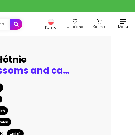
Menu
Ulubione
Koszyk
Polska
łótnie
Cherry blossoms and castle in Osaka, Japan.
ń
ień
mień
k
Zmień