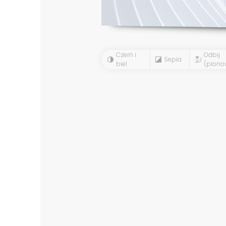
Czerń i
Odbij
Sepia
biel
(piono