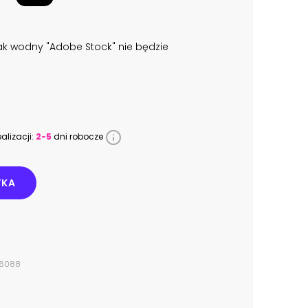
k wodny "Adobe Stock" nie będzie
alizacji:
2-5
dni robocze
YKA
26088