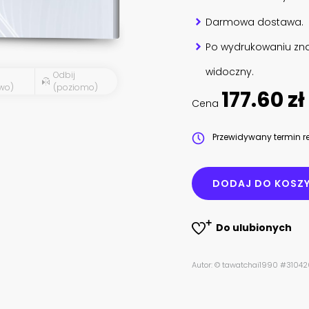
Darmowa dostawa.
Po wydrukowaniu zna
widoczny.
Odbij
wo)
(poziomo)
177.60 zł
Cena
Przewidywany termin re
DODAJ DO KOSZ
Do ulubionych
Autor: © tawatchai1990 #3104