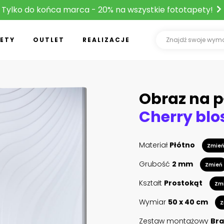
Tylko do końca marca - 20% na wszystkie fototapety!
ETY
OUTLET
REALIZACJE
Obraz na p
Materiał
Płótno
Zmie
Grubość
2 mm
Zmień
Kształt
Prostokąt
Zm
Wymiar
50 x 40 cm
Z
Zestaw montażowy
Bra