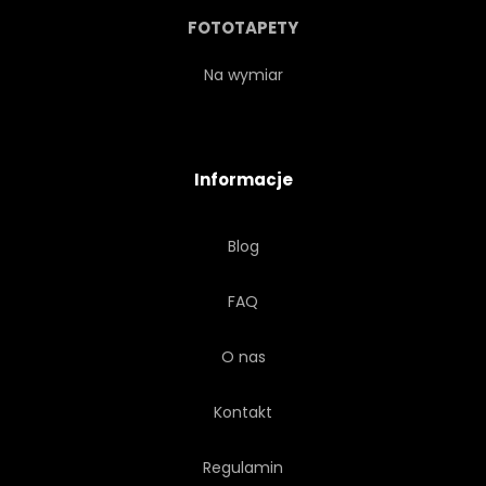
WĘDRÓWKA
WYCIECZKA
FOTOTAPETY
WAKACJE
WIDOK
Na wymiar
WODA
POGODA
Informacje
Blog
FAQ
O nas
Kontakt
Regulamin