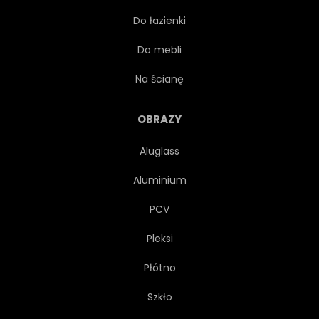
Do łazienki
ZAMONTOWAĆ
NATURA
Do mebli
PANORAMA
PANORAMICZNY
Na ścianę
MALOWNICZE
ZASIĘG
OBRAZY
Aluglass
GRZBIET
SCENICZNY
Aluminium
NIEBO
SZWAJCARSKA
PCV
Pleksi
SZWAJCARIA
TOURISMUS
Płótno
PODRÓŻ
DRZEWA
Szkło