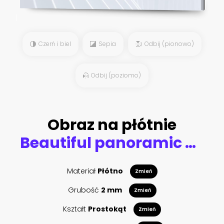
Czerń i biel
Sepia
Odbij (pionowo)
Odbij (poziomo)
Obraz na płótnie
Beautiful panoramic view on Swiss Alps around Lake Lucerne as seen from top of Rigi Kulm peak
Materiał
Płótno
Zmień
Grubość
2 mm
Zmień
Kształt
Prostokąt
Zmień