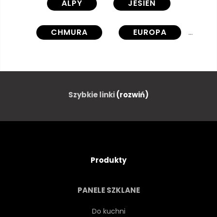
ALPY
JESIEŃ
CHMURA
EUROPA
MGŁA
LAS
TRAWA
WYSOKI
WĘDRÓWKA
Szybkie linki
(rozwiń)
TURYSTYKA PIESZA
WZGÓRZE
JĘZIORO
PEJZAŻ
Produkty
LUCERNA
LUCERNA
PANELE SZKLANE
ŁĄKA
MGŁA
Do kuchni