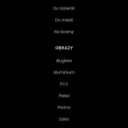
Do łazienki
ASTRONAUTA
ASTRONAUTA
Do mebli
CHARAKTER
ASTRONAUTA
Na ścianę
WZÓR
RAKIETA
OBRAZY
Aluglass
STATEK
BEZSZWOWE
Aluminium
NOWORODEK
ŁADNY
PCV
Pleksi
KOSMICZNYM
TAPETA
Płótno
TŁO
METEORY
Szkło