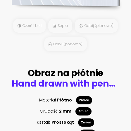
Czerń i biel
Sepia
Odbij (pionowo)
Odbij (poziomo)
Obraz na płótnie
Hand drawn with pencil watercolor Space Background for Kids. Cartoon Rockets, Planets, Stars, Astronaut, Comets and UFOs.
Materiał
Płótno
Zmień
Grubość
2 mm
Zmień
Kształt
Prostokąt
Zmień