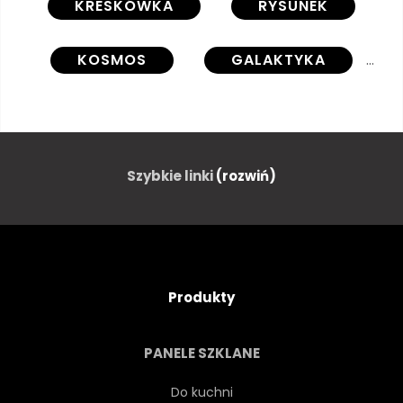
KRESKÓWKA
RYSUNEK
KOSMOS
GALAKTYKA
PLANETA
DRUKUJ
KSIĘŻYC
WSZECHŚWIAT
Szybkie linki
(rozwiń)
GWIAZDA
BAZGROŁY
CIĄGNIONE
WAHADŁOWYCH
Produkty
DZIECINNA
NIEBO
PANELE SZKLANE
TKANINA
NAUKA
Do kuchni