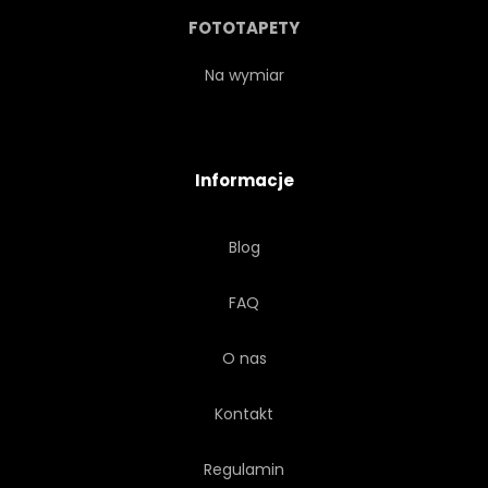
POWTARZAĆ
PRZYGODA
FOTOTAPETY
PLANETOIDA
KOMETA
Na wymiar
OZDOBNY
ODKRYĆ
Informacje
DZIECI
POWTARZANIA
Blog
SATURN
WŁÓKIENNICZYCH
FAQ
O nas
Kontakt
Regulamin