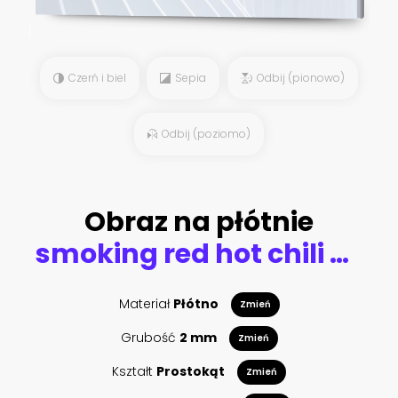
Czerń i biel
Sepia
Odbij (pionowo)
Odbij (poziomo)
Obraz na płótnie
smoking red hot chili pepper
Materiał
Płótno
Zmień
Grubość
2 mm
Zmień
Kształt
Prostokąt
Zmień