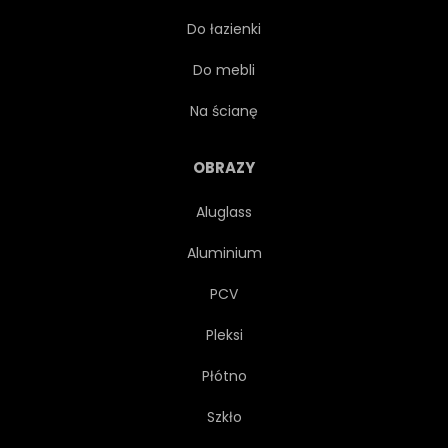
Do łazienki
BIAŁY
POMARAŃCZOWY
Do mebli
NIEBEZPIECZEŃSTWO
ŻÓŁTY
Na ścianę
CIEMNY
GOTOWAĆ
OBRAZY
Aluglass
KUCHNIA
JEŚĆ
Aluminium
PCV
Pleksi
Płótno
Szkło