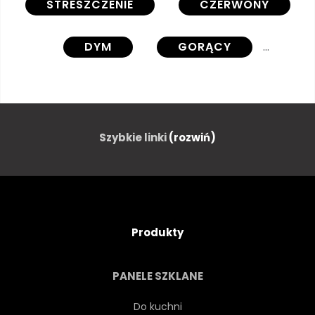
STRESZCZENIE
CZERWONY
DYM
GORĄCY
CZARNY
PALIĆ
PIEPRZ
CHILI
UPAŁ
Szybkie linki
(rozwiń)
ŚWIATŁO
JEDZENIE
GORĄCY
SZTUKA
Produkty
NA BIAŁYM TLE
KOLOR
PANELE SZKLANE
PRZYPRAWA
PROJEKTOWAĆ
Do kuchni