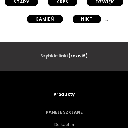
STARY
KRES
DŹWIĘK
KAMIEŃ
NIKT
ARCHITEKTURA
NIEBO
PUNKT ORIENTACYJNY
Szybkie linki
(rozwiń)
CHMURA
DRZEWA
HIGHLAND
BUDYNEK
Produkty
GÓRA
WIEŻA
PANELE SZKLANE
PODRÓŻ
PEJZAŻ
Do kuchni