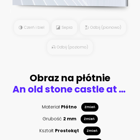
Czerń i biel
Sepia
Odbij (pionowo)
Odbij (poziomo)
Obraz na płótnie
An old stone castle at the end of a coblestone road
Materiał
Płótno
Zmień
Grubość
2 mm
Zmień
Kształt
Prostokąt
Zmień