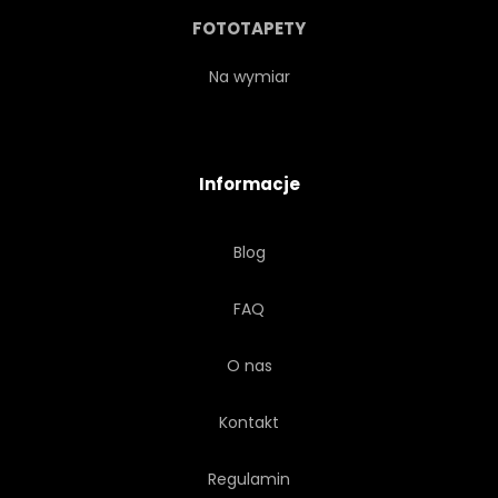
SZTUKA
PROJEKTOWAĆ
FOTOTAPETY
BIAŁY
JAPOŃSKI
Na wymiar
CHIŃSKI
ZNAK
Informacje
NA BIAŁYM TLE
ORIENTALNE
Blog
SZCZOTKA
HIEROGLIF
FAQ
O nas
Kontakt
Regulamin