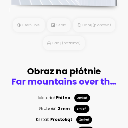
Czerń i biel
Sepia
Odbij (pionowo)
Odbij (poziomo)
Obraz na płótnie
Far mountains over the dense fog and sunrise. Traditional oriental ink painting sumi-e, u-sin, go-hua. Hieroglyph - eternity.
Materiał
Płótno
Zmień
Grubość
2 mm
Zmień
Kształt
Prostokąt
Zmień