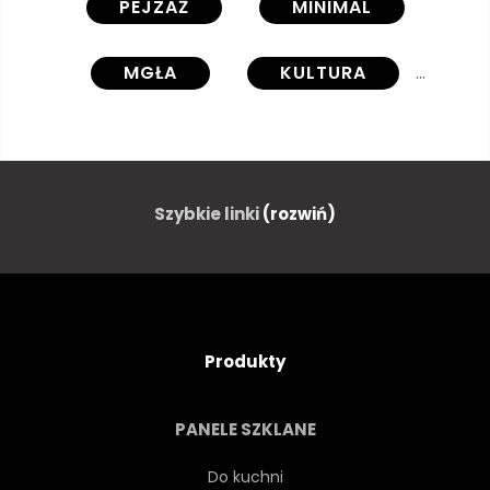
PEJZAŻ
MINIMAL
MGŁA
KULTURA
GRAFIKA
MINIMALIZM
CIĄGNIONE
RĘKA
Szybkie linki
(rozwiń)
TEKSTURA
PLAKAT
KALIGRAFIA
SYMBOL
Produkty
JAPONIA
OPOKA
PANELE SZKLANE
GRAFICZNY
CHINY
Do kuchni