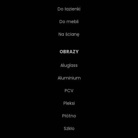
Do łazienki
MGŁA
STYL
Do mebli
ILUSTRACJA
VINTAGE
Na ścianę
TŁO
OBRAZ
OBRAZY
Aluglass
AKWARELA
TRADYCYJNYCH
Aluminium
CZARNY
AZJATYCKI
PCV
Pleksi
ATRAMENT
AZJA
Płótno
NATURA
ZEN
Szkło