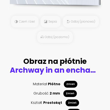
Czerń i biel
Sepia
Odbij (pionowo)
Odbij (poziomo)
Obraz na płótnie
Archway in an enchanted fairy garden landscape, can be used as background
Materiał
Płótno
Zmień
Grubość
2 mm
Zmień
Kształt
Prostokąt
Zmień