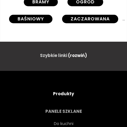
BRAMY
OGRÓD
BAŚNIOWY
ZACZAROWANA
NOC
CAVE
ŚWIATŁO
SZTUKA
GOTYK
Szybkie linki
(rozwiń)
W WIEKU
DRZEWA
NIEBIESKI
LAS
Produkty
BAJKA
NATURA
TŁO
PANELE SZKLANE
TERAPIA
MARZENIE
Do kuchni