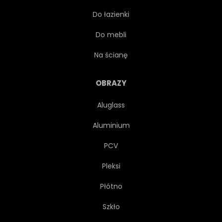
Do łazienki
MAGIA
TAJEMNICZY
Do mebli
SZLAK
POZOSTAWIAJĄC
Na ścianę
WRONA
ZAMEK
OBRAZY
Aluglass
KAMIEŃ
ARCHITEKTURA
Aluminium
STARY
ARCHES
PCV
Pleksi
ANTYCZNY
BUDYNEK
Płótno
ŚCIANA
RUINA
Szkło