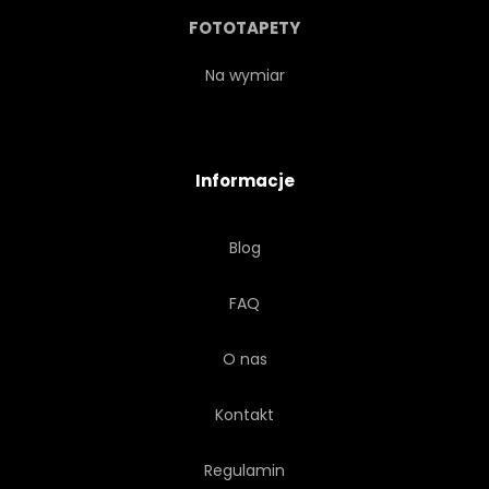
CIEMNY
TUNEL
FOTOTAPETY
HISTORIA
PODRÓŻ
Na wymiar
KOŚCIÓŁ
CEGŁA
Informacje
WEJŚCIE
OKIENNY
Blog
RUINA
TWIERDZA
FAQ
KORYTARZ
O nas
Kontakt
Regulamin