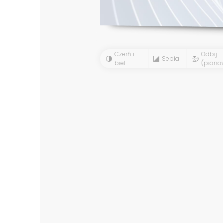
Czerń i
Odbij
Sepia
biel
(piono