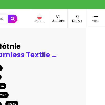
Menu
Ulubione
Koszyk
Polska
łótnie
Paisley. Seamless Textile floral pattern with oriental paisley ornament.
ń
ień
mień
k
Zmień