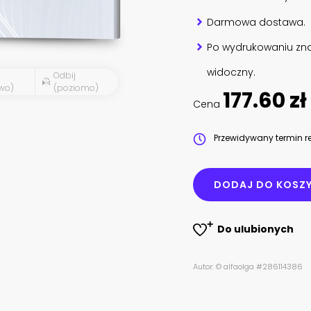
Darmowa dostawa.
Po wydrukowaniu zna
widoczny.
Odbij
wo)
(poziomo)
177.60 zł
Cena
Przewidywany termin re
DODAJ DO KOSZ
Do ulubionych
Autor: © alfaolga #286114386