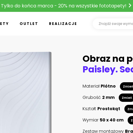
Tylko do końca marca - 20% na wszystkie fototapety!
ETY
OUTLET
REALIZACJE
Obraz na p
Materiał
Płótno
Zmie
Grubość
2 mm
Zmień
Kształt
Prostokąt
Zm
Wymiar
50 x 40 cm
Z
Zestaw montażowy
Bra