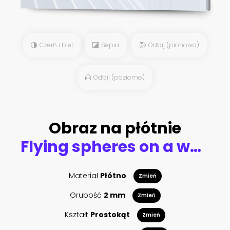
Czerń i biel
Sepia
Odbij (pionowo)
Odbij (poziomo)
Obraz na płótnie
Flying spheres on a white background. 3d rendering. Illustration for advertising.
Materiał
Płótno
Zmień
Grubość
2 mm
Zmień
Kształt
Prostokąt
Zmień