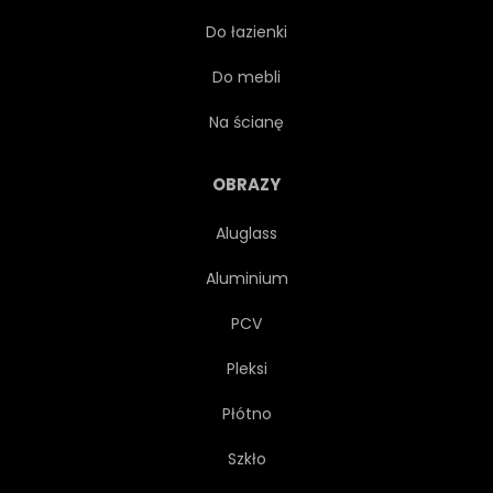
Do łazienki
TEKSTURA
TAPETA
Do mebli
OKRĄGŁY
SYMBOL
Na ścianę
PASY
CYFROWY
OBRAZY
Aluglass
KREATYWNYCH
NA BIAŁYM TLE
Aluminium
MODNY
PLAKAT
PCV
Pleksi
KONCEPCJA
ŚWIATŁO
Płótno
ZNAK
FUTURYSTYCZNY
Szkło