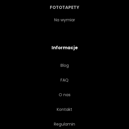
BŁYSZCZĄCY
OKŁADKA
FOTOTAPETY
OKÓLNIK
GLOB
Na wymiar
OBIEKT
BIZNES
STYL
Informacje
BĄBELEK
ABSTRAKCJA
Blog
TRANSPARENT
CZĄSTECZKA
FAQ
GEOMETRIA
LATAĆ
O nas
Kontakt
Regulamin