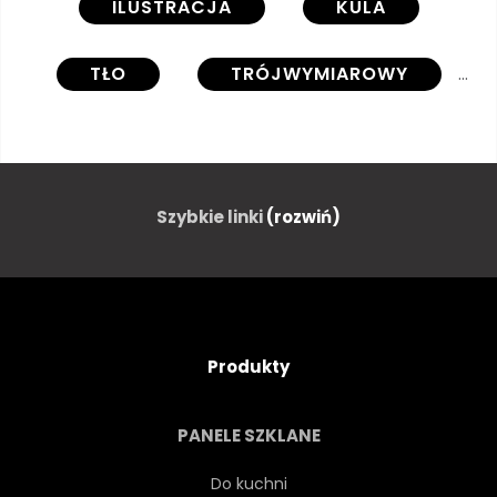
ILUSTRACJA
KULA
TŁO
TRÓJWYMIAROWY
KSZTAŁT
STRESZCZENIE
ELEMENT
KOŁO
Szybkie linki
(rozwiń)
GEOMETRYCZNEJ
WZÓR
NOWOCZESNY
LINIA
Produkty
PROJEKTOWAĆ
SZTUKA
PANELE SZKLANE
OZDOBA
SZABLON
Do kuchni