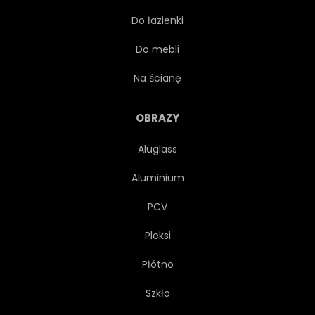
Do łazienki
ZIELONY
TOURISMUS
Do mebli
SUNDOWN
PODRÓŻ
Na ścianę
UNESCO
PIEMONT
OBRAZY
Aluglass
WAKACJE
WINNICY
Aluminium
JESIEŃ
PÓŁNOCNY
PCV
Pleksi
WZGÓRZE
SCENA
Płótno
UPRAW
SCENICZNY
Szkło