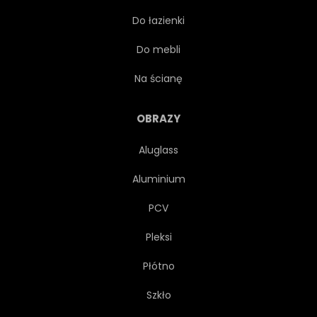
Do łazienki
PTAK
KONCEPCJA
Do mebli
POZIOMY
PINGWIN
Na ścianę
JEŻOZWIERZ
ORANGUTAN
OBRAZY
Aluglass
PUMA
GAZELA
Aluminium
PELIKAN
PCV
Pleksi
Płótno
Szkło