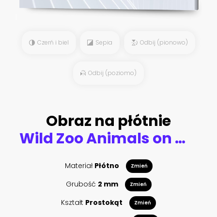
Czerń i biel
Sepia
Odbij (pionowo)
Odbij (poziomo)
Obraz na płótnie
Wild Zoo Animals on White Web Banner
Materiał
Płótno
Zmień
Grubość
2 mm
Zmień
Kształt
Prostokąt
Zmień