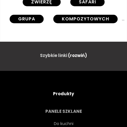
ZWIERZĘ
SAFARI
GRUPA
KOMPOZYTOWYCH
ZOO
NA BIAŁYM TLE
BIAŁY
RAZEM
DUŻA
Szybkie linki
(rozwiń)
SŁOŃ
NOSOROŻEC
LEW
GEPARD
ZEBRA
Produkty
BOCIAŃ
KROKODYL
PANELE SZKLANE
GUZIEC
DŹWIG
Do kuchni