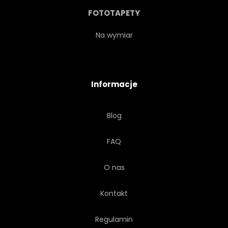
BIAŁY
KOBIETA
FOTOTAPETY
MŁODY
DŁUGOPIS
Na wymiar
PTAK
LATAJĄCY
Informacje
FANTAZJA
NATURA
Blog
NIEBO
WOLNOŚĆ
FAQ
SYLWETKA
SYMBOL
O nas
SKRZYDŁO
PODRÓŻ
Kontakt
Regulamin