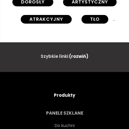
DOROSŁY
ARTYSTYCZNY
ATRAKCYJNY
TŁO
PIĘKNY
URODA
CZARNY
OPIEKA
Szybkie linki
(rozwiń)
ZBLIŻENIE
WSPÓLNY
KONCEPCJA
KREATYWNYCH
Produkty
CIEMNY
ROZPUŚCIĆ
PANELE SZKLANE
PODWÓJNY
RYSUNEK
Do kuchni