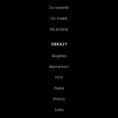
Do łazienki
EFEKT
NARAŻENIA
Do mebli
TWARZ
MODA
Na ścianę
ZDROWIE
ATRAMENT
OBRAZY
Aluglass
MULTI
WIELE
Aluminium
MEDYTACJA
PORTRET
PCV
Pleksi
MARZENIE
PSYCHICZNEGO
Płótno
SKÓRA
NIEZWYKŁY
Szkło