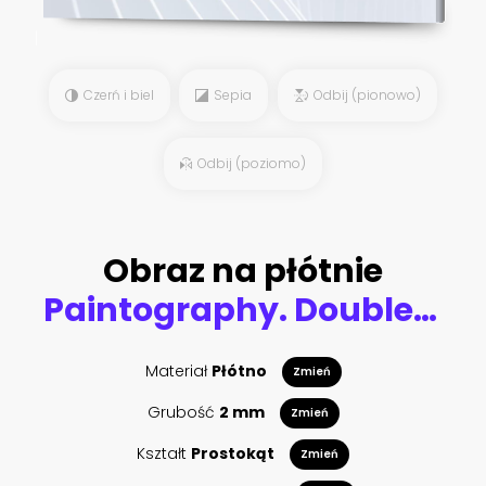
Czerń i biel
Sepia
Odbij (pionowo)
Odbij (poziomo)
Obraz na płótnie
Paintography. Double Exposure portrait of an elegant woman with closed eyes combined with hand made pencil drawing of a flock of birds flying freely resembling disintegrating particles of her being
Materiał
Płótno
Zmień
Grubość
2 mm
Zmień
Kształt
Prostokąt
Zmień