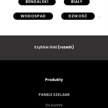
BENGALSKI
BIAŁY
WODOSPAD
DZIKOŚĆ
PASIASTY
WODA
PRZEDNI
DZIKI
SSAK
Szybkie linki
(rozwiń)
KOT
ZWIERZĘ
ZOO
NATURA
NATURALNY
Produkty
1
DZIEŃ
DUŻY
PANELE SZKLANE
SAFARI
DŻUNGLA
Do kuchni