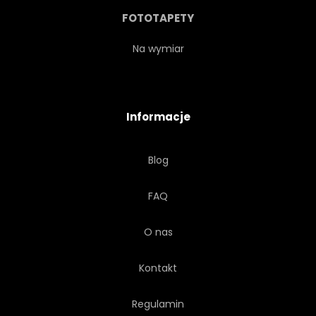
AZJA
SIEDZĄCY
FOTOTAPETY
NIEBEZPIECZEŃSTWO
DRUKUJ
Na wymiar
FOTOGRAFIA
FUTRO
Informacje
FELINO
DRAPIEŻNIK
Blog
CARNIVORE
GATUNKÓW
FAQ
ZAGROŻONE
POLOWANIE
O nas
Kontakt
Regulamin