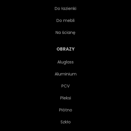
Do łazienki
MYŚLIWY
ŻÓŁTY
Do mebli
KOLOR
PANTHERA
Na ścianę
LUDZIE
WZÓR
OBRAZY
Aluglass
PORTRET
OBRAZ
Aluminium
AUSSENAUFNAHME
PCV
Pleksi
WYGLĄDAJĄCY
WIDOK
Płótno
PIONOWY
AZJATYCKI
Szkło