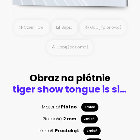
Czerń i biel
Sepia
Odbij (pionowo)
Odbij (poziomo)
Obraz na płótnie
tiger show tongue is sit down
Materiał
Płótno
Zmień
Grubość
2 mm
Zmień
Kształt
Prostokąt
Zmień