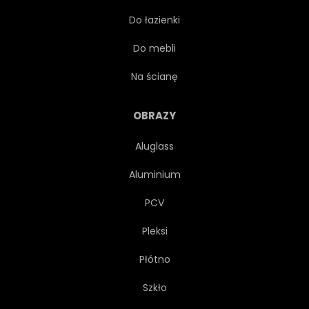
Do łazienki
WWW
FINANSOWY
Do mebli
LAPTOP
RYNEK
Na ścianę
INNOWACJI
BIZNESMEN
OBRAZY
Aluglass
POŁĄCZENIE
SPRYTNY
Aluminium
INTERFEJS
STATYSTYKA
PCV
Pleksi
PROJEKT
ZARZĄDZANIE
Płótno
ZA POMOCĄ
GODZ
Szkło