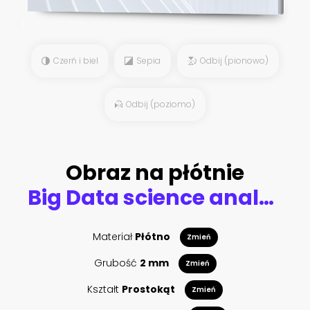
Czerń i biel
Sepia
Odbij (pionowo)
Odbij (poziomo)
Obraz na płótnie
Big Data science analysis business technology concept on virtual screen.
Materiał
Płótno
Zmień
Grubość
2 mm
Zmień
Kształt
Prostokąt
Zmień