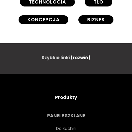
TECHNOLOGIA
TŁO
KONCEPCJA
BIZNES
WIRTUALNYCH
CYFROWY
KOMPUTER
PRZYSZŁOŚĆ
Szybkie linki
(rozwiń)
ANALIZA
CYBERPRZESTRZENI
KOMUNIKACJA
EKRAN
Produkty
PRACY ZESPOŁOWEJ
SIEĆ
PANELE SZKLANE
DOTKNIĘCIE
INFORMACJE
Do kuchni