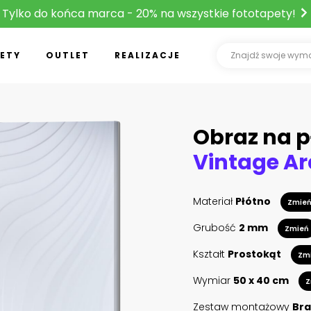
Tylko do końca marca - 20% na wszystkie fototapety!
ETY
OUTLET
REALIZACJE
Obraz na p
Materiał
Płótno
Zmie
Grubość
2 mm
Zmień
Kształt
Prostokąt
Zm
Wymiar
50 x 40 cm
Z
Zestaw montażowy
Bra