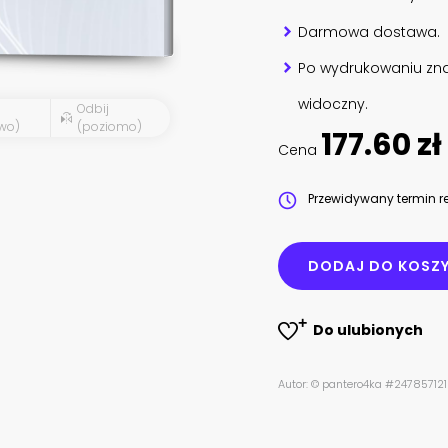
Darmowa dostawa.
Po wydrukowaniu zna
widoczny.
Odbij
wo)
(poziomo)
177.60 zł
Cena
Przewidywany termin re
DODAJ DO KOSZ
Do ulubionych
Autor: © pantero4ka #247857121