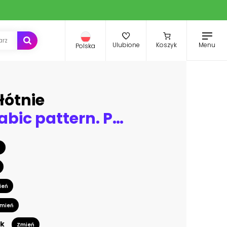
Menu
Ulubione
Koszyk
Polska
łótnie
Vintage Arabic pattern. Persian colored carpet. Rich ornament for fabric design, handmade, interior decoration, textiles. Blue background.
ń
ień
mień
k
Zmień