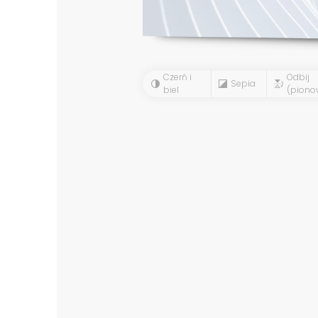
Czerń i
Odbij
Sepia
biel
(piono