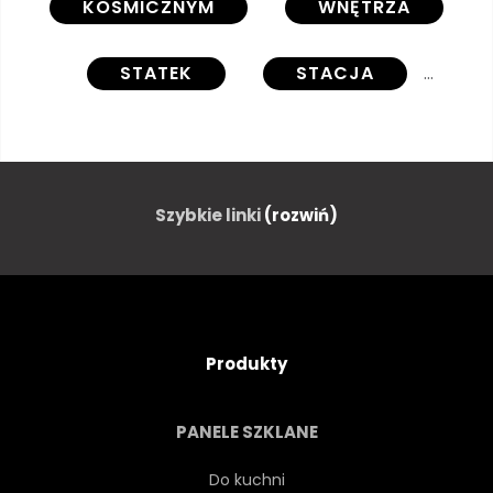
KOSMICZNYM
WNĘTRZA
STATEK
STACJA
PRZYSZŁOŚĆ
ILUSTRACJA
MEBLE
TECHNOLOGIA
Szybkie linki
(rozwiń)
NAUKA
PŁASKI
MISJI
WSZECHŚWIAT
ŻYWY
Produkty
POKÓJ
KOSMICZNE
PANELE SZKLANE
CHATA
KONTROLA
Do kuchni