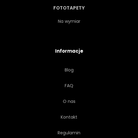
MIĘDZYGWIEZDNY
FOTOTAPETY
MIĘDZYGALAKTYCZNY
Na wymiar
FANTASY
FUTURYSTYCZNY
Informacje
LOT
KRZESŁO
ŁÓŻKO
Blog
SYPIALNIA
ROŚLINA
FAQ
CUDZOZIEMCA
KOSMOS
O nas
PANEL
STÓŁ
Kontakt
WNĘTRZE
WAHADŁOWYCH
Regulamin