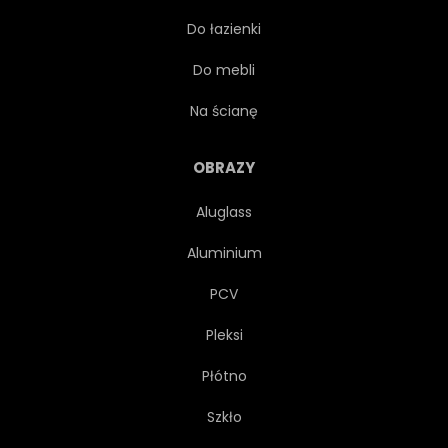
Do łazienki
FIKCJA
HALA
Do mebli
PODRÓŻ
WEWNĄTRZ
Na ścianę
KRESKÓWKA
TŁO
OBRAZY
Aluglass
GALAKTYKA
RAKIETA
Aluminium
KOSMICZNYCH
ASTRONAUTA
PCV
Pleksi
POSZUKIWANIA
TALIA
Płótno
PROJEKTOWAĆ
OKIENNY
Szkło