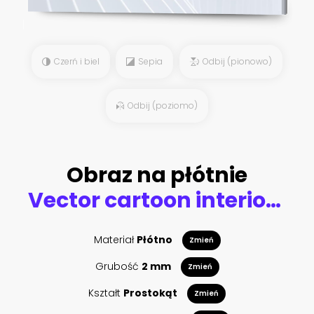
Czerń i biel
Sepia
Odbij (pionowo)
Odbij (poziomo)
Obraz na płótnie
Vector cartoon interior of futuristic room with big window on space station, shuttle. Bright furniture, door and shelf. Control panel of alien spacecraft. Cosmic house inside, astronaut concept.
Materiał
Płótno
Zmień
Grubość
2 mm
Zmień
Kształt
Prostokąt
Zmień