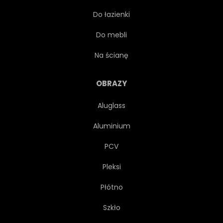
Do łazienki
POŁĄCZENIE
TRÓJKĄTNY
Do mebli
NAROŻNIK
ŚCIANA
Na ścianę
FIZYKA
KRYSZTAŁ
OBRAZY
Aluglass
STRUKTURA
SUBSTANCJA
Aluminium
PLASTIK
CHEMIA
PCV
Pleksi
NAUKA
ABSTRAKCJA
Płótno
TEKSTURA
SKRAJ
Szkło