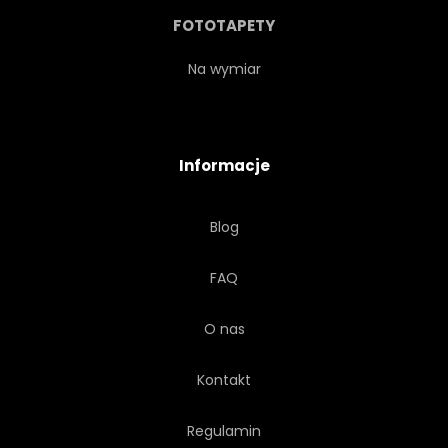
POWIERZCHNIA
ILUSTRACJA
FOTOTAPETY
BUDOWLANYCH
METAL
Na wymiar
WYSTRÓJ
WYKOŃCZENIE
Informacje
PAPIER
ARKUSZ
Blog
TECHNOLOGIA
FAQ
O nas
Kontakt
Regulamin