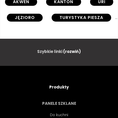
AKWEN
KANTON
URI
JĘZIORO
TURYSTYKA PIESZA
ŚLEDZENIA
LUDZIE
RODZINA
WESOŁY
Szybkie linki
(rozwiń)
DZIEŃ
GÓRA
WYSOKI
NIEBIESKI
Produkty
NIEBO
LUCERNA
PANELE SZKLANE
KAMIEŃ
RYBA
Do kuchni