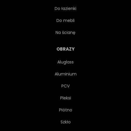
Do łazienki
ŁOWIENIE
SCHRONISKO
Do mebli
RELAKSUJĄCY
WAKACJE
Na ścianę
SEZONOWY
ROŚLINA
OBRAZY
Aluglass
DRZEWA
OŚRODKI
Aluminium
OGŁUSZAJĄCY
PCV
Pleksi
SZWAJCARSKA
WIDOK
Płótno
STARY
BASEN
WODA
Szkło