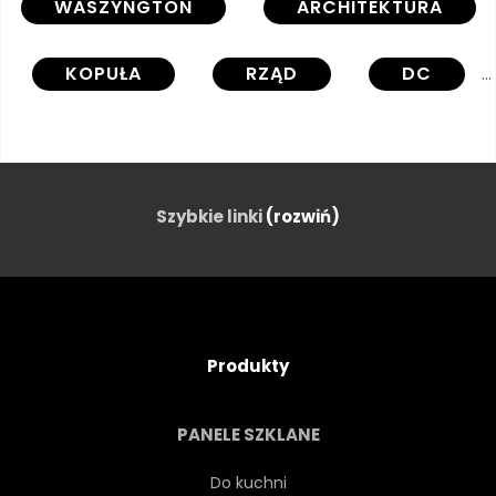
WASZYNGTON
ARCHITEKTURA
KOPUŁA
RZĄD
DC
PUNKT ORIENTACYJNY
KONGRES
KATEDRA
Szybkie linki
(rozwiń)
AMERYKA
KAPITAŁ
LONDYN
KOŚCIÓŁ
Produkty
GRÓD
UNITED STATES
PANELE SZKLANE
UNITED STATES
Do kuchni