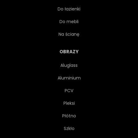
Do łazienki
UNITED STATES
KUBA
Do mebli
DOM
BIAŁY
Na ścianę
PAŃSTWO
PODRÓŻ
OBRAZY
Aluglass
WYBORY
DEMOKRACJI
Aluminium
FEDERAL
POLITYCZNY
PCV
Pleksi
REPREZENTACJA
Płótno
WŁADZA USTAWODAWCZA
Szkło