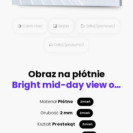
Czerń i biel
Sepia
Odbij (pionowo)
Odbij (poziomo)
Obraz na płótnie
Bright mid-day view of the traditional neoclassical architecture of the Capitol Building’s dome, columns, and steps in Washington DC, USA
Materiał
Płótno
Zmień
Grubość
2 mm
Zmień
Kształt
Prostokąt
Zmień