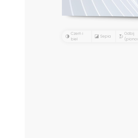
Czerń i
Odbij
Sepia
biel
(piono