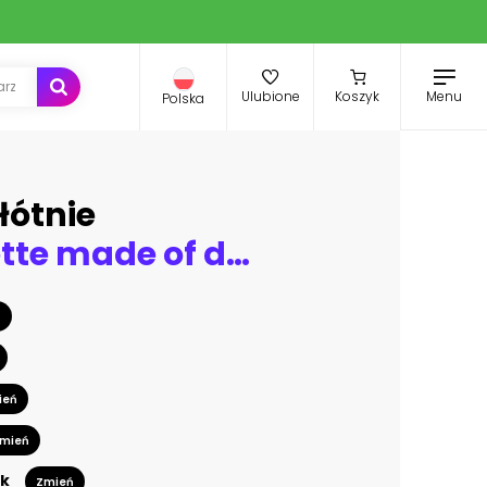
Menu
Ulubione
Koszyk
Polska
łótnie
car silhouette made of details 3d render on white
ń
ień
mień
k
Zmień