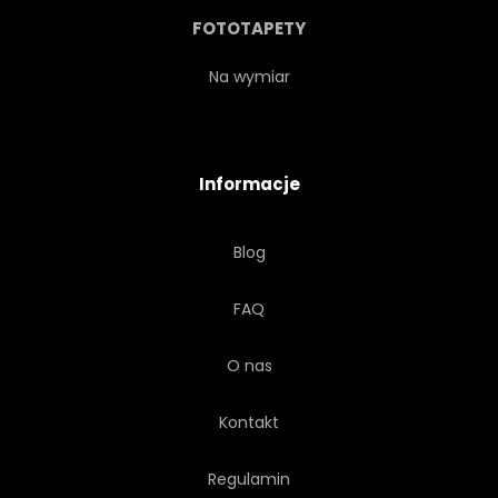
FAUNA
RÓŻOWY
FOTOTAPETY
JASNY
NIKT
Na wymiar
JĘZIORO
POZIOMY
Informacje
AUSSENAUFNAHME
Blog
FAQ
O nas
Kontakt
Regulamin