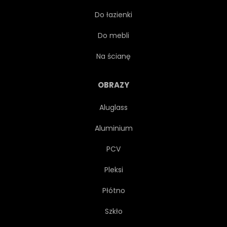
Do łazienki
SPOKOJNY
SPOKOJNY
Do mebli
SPOKOJNY
POKOJOWY
Na ścianę
NIESAMOWITY
CUDOWNY
OBRAZY
Aluglass
PIÓRO
UPIERZENIE
Aluminium
DZIÓB
NOGA
PCV
Pleksi
SIEDLISKO
ISTOTA
Płótno
BIOLOGIA
ZOOLOGIA
Szkło