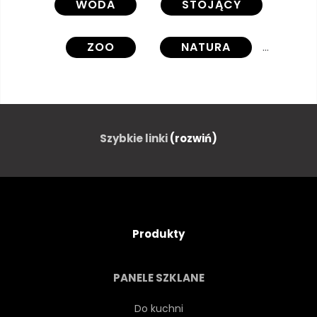
WODA
STOJĄCY
ZOO
NATURA
PIĘKNY
EGZOTYCZNY
DZIKOŚĆ
ZWIERZĘ
Szybkie linki
(rozwiń)
PTAK
TROPIKALNY
SZYJA
DŁUGO
Produkty
ODPOCZYNEK
RELAKS
PANELE SZKLANE
ROZCHLAPAĆ
CIEMNY
Do kuchni