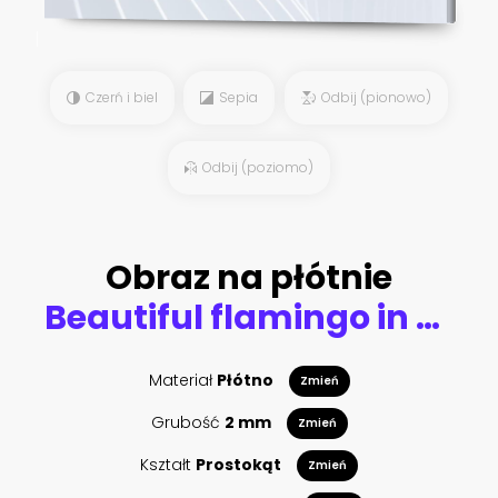
Czerń i biel
Sepia
Odbij (pionowo)
Odbij (poziomo)
Obraz na płótnie
Beautiful flamingo in pond
Materiał
Płótno
Zmień
Grubość
2 mm
Zmień
Kształt
Prostokąt
Zmień