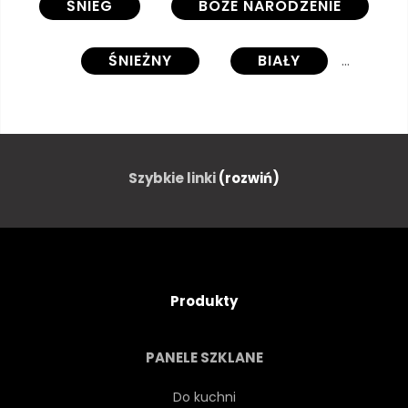
ŚNIEG
BOŻE NARODZENIE
ŚNIEŻNY
BIAŁY
ŚWIATŁO
SEZON
ZIMNY
LAS
NATURA
Szybkie linki
(rozwiń)
PIĘKNY
NIEBIESKI
PANORAMA
RANEK
Produkty
BAJKA
PODRÓŻ
PANELE SZKLANE
DRZEWA
WIDOK
Do kuchni