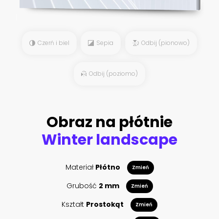
Czerń i biel
Sepia
Odbij (pionowo)
Odbij (poziomo)
Obraz na płótnie
Winter landscape
Materiał
Płótno
Zmień
Grubość
2 mm
Zmień
Kształt
Prostokąt
Zmień