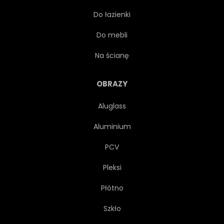
Do łazienki
PARK
WAKACJE
Do mebli
BOŻE NARODZENIE
Na ścianę
ŚWIATŁO SŁONECZNE
MRÓZ
OBRAZY
Aluglass
SŁOŃCE
ŚNIEGU
Aluminium
URODA
PANORAMICZNY
PCV
Pleksi
DREWNO
KOLOR
Płótno
SZRON
DRZEWA
Szkło