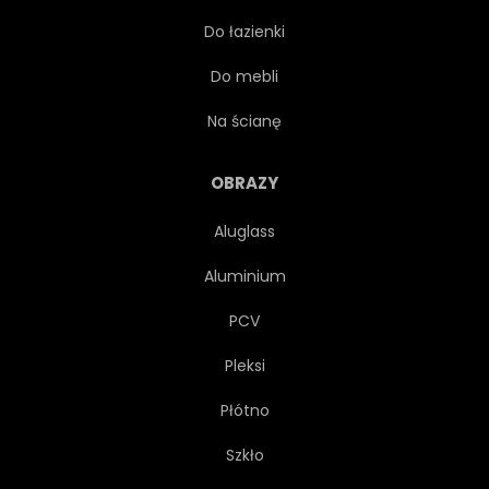
Do łazienki
KRÓLESTWO
BAŚNIOWY
Do mebli
OPOWIEŚĆ
CIASTKO
Na ścianę
FILIŻANKA
BABECZKA
OBRAZY
Aluglass
URODZINY
HERBATA
Aluminium
CZAS
NIEBIESKI
PCV
Pleksi
RÓŻOWY
CUKIEREK
Płótno
DZIECI
DZIECIŃSTWO
Szkło