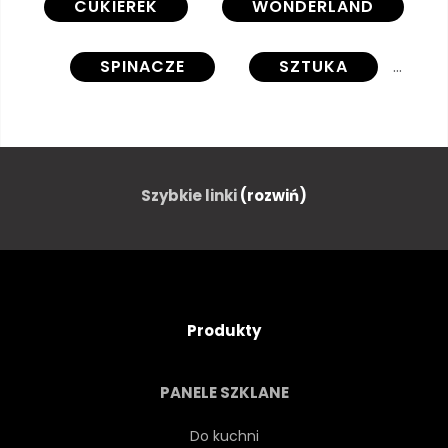
CUKIEREK
WONDERLAND
SPINACZE
SZTUKA
CLIPARTÓW
CLIPARTÓW
NA BIAŁYM TLE
PASTEL
Szybkie linki
(rozwiń)
ILUSTRACJA
CYFROWY
FANTAZJA
ŚWIAT
Produkty
MAGIA
JEDZENIE
PANELE SZKLANE
BAJKA
PEJZAŻ
Do kuchni