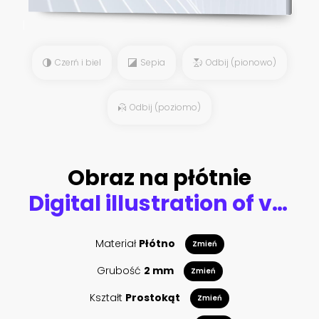
Czerń i biel
Sepia
Odbij (pionowo)
Odbij (poziomo)
Obraz na płótnie
Digital illustration of various sweets
Materiał
Płótno
Zmień
Grubość
2 mm
Zmień
Kształt
Prostokąt
Zmień