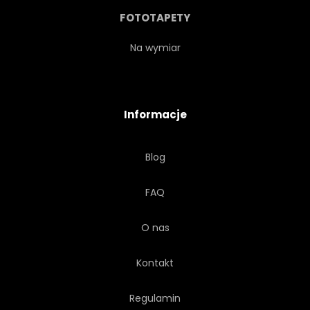
MARZENIE
FANTASY
FOTOTAPETY
LUKIER
WYOBRAZIĆ
Na wymiar
MAGICZNY
RETRO
Informacje
ZNAK
DRZEWA
Blog
ELEMENT
PROJEKTOWAĆ
FAQ
DESER
PARTY
O nas
MUFFINKA
Kontakt
Regulamin