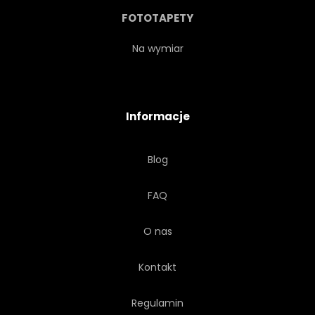
WSPÓŁCZESNY
KONCEPCJA
FOTOTAPETY
AKRYL
UDAR
Na wymiar
NIEBIESKI
BRĄZOWY
Informacje
WARGA
ARTYSTA
Blog
PŁÓTNIE
FARBA
FAQ
UDAR
O nas
Kontakt
Regulamin