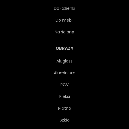
Do łazienki
WIELOKOLOROWE
TAPETA
Do mebli
RYSUNEK
TEKSTUROWANEJ
Na ścianę
CIEŃ
ILUSTRACJA
OBRAZY
Aluglass
CZERWONY
ARTYSTYCZNY
Aluminium
WARGA
POWIERZCHNIA
PCV
Pleksi
OLEJ
USTA
LUDZKI
Płótno
KOLOR
NOWOCZESNY
Szkło