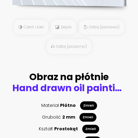
Czerń i biel
Sepia
Odbij (pionowo)
Odbij (poziomo)
Obraz na płótnie
Hand drawn oil painting. Abstract art background. Oil painting on canvas. Color texture. Fragment of artwork. Spots of paint. Brushstrokes of paint. Modern art. Contemporary art. Colorful canvas.
Materiał
Płótno
Zmień
Grubość
2 mm
Zmień
Kształt
Prostokąt
Zmień