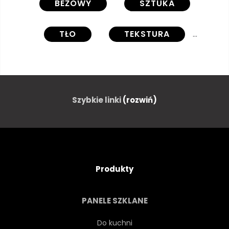
BEŻOWY
SZTUKA
TŁO
TEKSTURA
KOLOROWY
OBRAZ
SZCZOTKA
STRESZCZENIE
Szybkie linki
(rozwiń)
ŚCIANA
GRUNGE
GRAFIKA
ZIELONY
Produkty
OBRAZEK
PROJEKTOWAĆ
PANELE SZKLANE
ELEMENT
PLAMA
Do kuchni