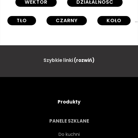
WEKTOR
DZIAŁALNOŚĆ
TŁO
CZARNY
KOŁO
KLASYK
KONKURENCJA
PROJEKTOWAĆ
ELEMENT
Szybkie linki
(rozwiń)
SPRZĘT
PIŁKA NOŻNA
GRA
GOL
IKONA
Produkty
ILUSTRACJA
NA BIAŁYM TLE
PANELE SZKLANE
SKÓRZANY
WYPOCZYNEK
Do kuchni