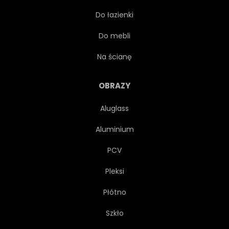
Do łazienki
OBIEKT
PIĘCIOKĄT
Do mebli
GRAĆ
ZAWODOWIEC
Na ścianę
REALISTYCZNY
OKRĄGŁY
OBRAZY
Aluglass
CIEŃ
POJEDYNCZY
Aluminium
KULA
SPORT
PCV
Pleksi
SYMBOL
DRUŻYNA
Płótno
BIAŁY
KOPNIAK
Szkło