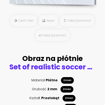
Czerń i biel
Sepia
Odbij (pionowo)
Odbij (poziomo)
Obraz na płótnie
Set of realistic soccer balls or football ball on white background. 3d Style vector Ball. Soccer black and white balls
Materiał
Płótno
Zmień
Grubość
2 mm
Zmień
Kształt
Prostokąt
Zmień