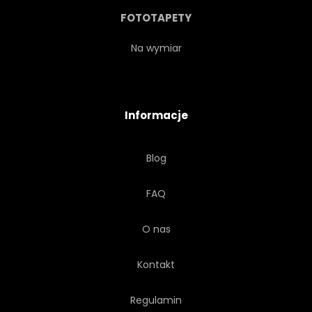
SZTUKA
FILIŻANKA
FOTOTAPETY
GRAFICZNY
AUSSENAUFNAHME
Na wymiar
BŁYSZCZĄCY
ŚWIAT
Informacje
TRÓJWYMIAROWY
Blog
PIŁKA NOŻNA
ZABAWKA
FAQ
SZCZEGÓŁOWE
ĆWICZENIE
O nas
KSZTAŁT
TRADYCYJNYCH
Kontakt
SZKOLENIE
Regulamin