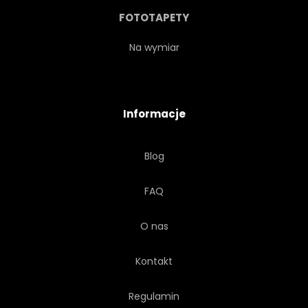
SICHUAN
GATUNKÓW
FOTOTAPETY
SENNY
DRZEWA
Na wymiar
BIAŁY
DZIKI
Informacje
DZIKOŚĆ
ZOO
Blog
FAQ
O nas
Kontakt
Regulamin