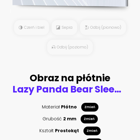
Czerń i biel
Sepia
Odbij (pionowo)
Odbij (poziomo)
Obraz na płótnie
Lazy Panda Bear Sleeping on a Tree Branch, China Wildlife. Bifengxia nature reserve, Sichuan Province.
Materiał
Płótno
Zmień
Grubość
2 mm
Zmień
Kształt
Prostokąt
Zmień