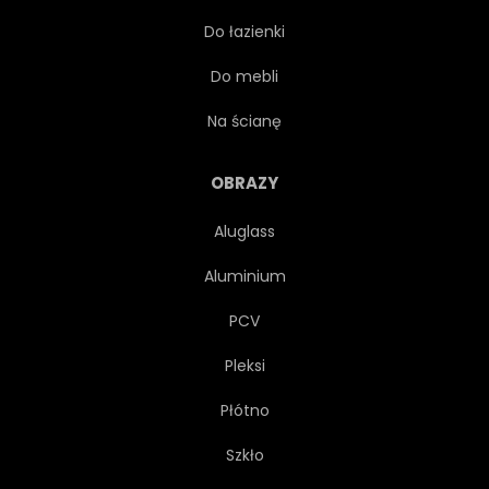
Do łazienki
GŁĘBIA OSTROŚCI
DETAL
Do mebli
SZCZEGÓŁOWE
ZAGROŻONE
Na ścianę
LAS
FUTRO
OBRAZY
Aluglass
OLBRZYM
ZIELONY
Aluminium
WISZĄCE
NA BIAŁYM TLE
PCV
Pleksi
UTYKAĆ
NATURA
Płótno
PARK
REZERWAT
Szkło