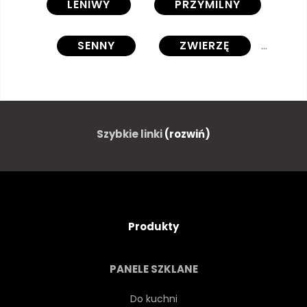
LENIWY
PRZYMILNY
SENNY
ZWIERZĘ
AZJA
NOWORODEK
ALLEIN
BAMBUS
Szybkie linki
(rozwiń)
NIEDŹWIEDŹ
PIĘKNY
DUŻY
CZARNY
Produkty
GAŁĄŹ
CHINY
PANELE SZKLANE
CHIŃSKI
ŁADNY
Do kuchni