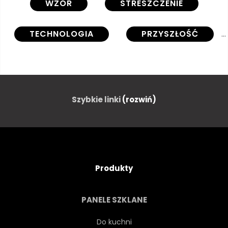
WZÓR
STRESZCZENIE
TECHNOLOGIA
PRZYSZŁOŚĆ
PROJEKTOWAĆ
SIEĆ
NIEBIESKI
CZARNY
Szybkie linki
(rozwiń)
POMARAŃCZOWY
POŁĄCZENIE
WWW
SZEŚCIOKĄTNY
Produkty
GEOMETRYCZNEJ
ILUSTRACJA
PANELE SZKLANE
TEKSTURA
Do kuchni