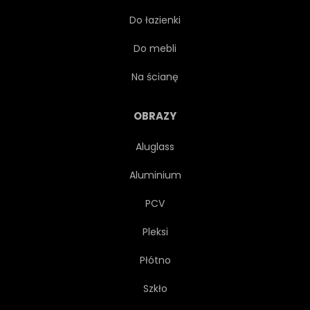
Do łazienki
SZTUCZNA INTELIGENCJA
Do mebli
TRÓJWYMIAROWY
GRAFICZNY
Na ścianę
PLASTER MIODU
OBRAZY
Aluglass
NOWOCZESNY
KONCEPCJA
Aluminium
FUTURYSTYCZNY
KSZTAŁT
PCV
Pleksi
TECHNOLOGICZNY
CYFROWY
Płótno
NAUKA
TAPETA
Szkło