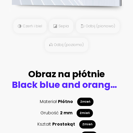
Czerń i biel
Sepia
Odbij (pionowo)
Odbij (poziomo)
Obraz na płótnie
Black blue and orange hexagons background pattern 3D rendering
Materiał
Płótno
Zmień
Grubość
2 mm
Zmień
Kształt
Prostokąt
Zmień