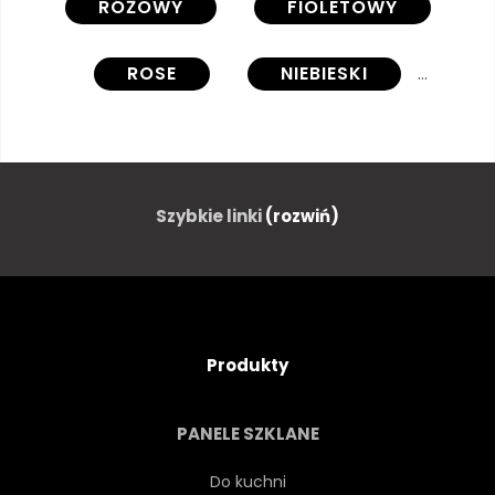
RÓŻOWY
FIOLETOWY
ROSE
NIEBIESKI
KOLOR
BIAŁY
NA BIAŁYM TLE
WODA
Szybkie linki
(rozwiń)
NATURA
TEKSTURA
MIŁOŚĆ
SZTUKA
Produkty
DYM
CZERWONY
PANELE SZKLANE
PROJEKTOWAĆ
KWIAT
Do kuchni