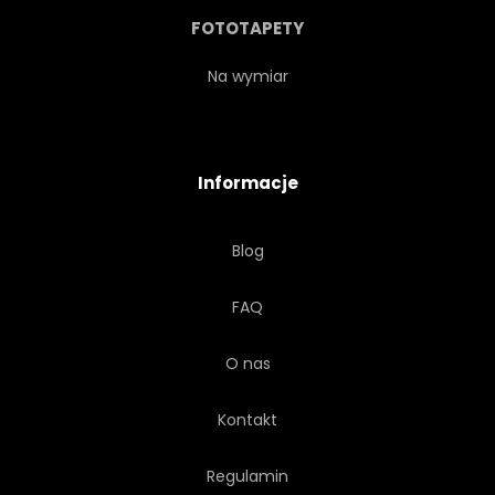
CELEBRACJA
ZBLIŻENIE
FOTOTAPETY
DZIEŃ
WYDARZENIE
Na wymiar
OGIEŃ
FLORA
Informacje
KWIATOWY
ŚWIEŻY
Blog
OFIARA
POZDROWIENIE
FAQ
GŁOWA
SERCE
LIŚĆ
O nas
Kontakt
Regulamin