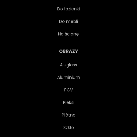
Do łazienki
FIOŁEK
ATRAMENT
Do mebli
GRAFICZNY
KSZTAŁT
Na ścianę
TAPETA
ROSE
OBRAZY
Aluglass
ROCZNICA
TŁO
Aluminium
URODA
CZARNY
PCV
Pleksi
KWITNĄĆ
JASNY
Płótno
PĄK
KARTA
Szkło