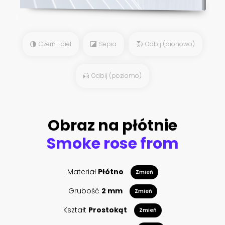
Czerń i biel
Sepia
Odbij (pionowo)
Odbij (poziomo)
Obraz na płótnie
Smoke rose from
Materiał
Płótno
Zmień
Grubość
2 mm
Zmień
Kształt
Prostokąt
Zmień