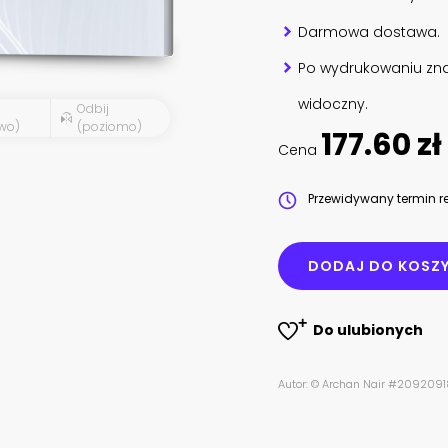
Darmowa dostawa.
Po wydrukowaniu zna
widoczny.
Odbij
wo)
(poziomo)
177.60 zł
Cena
Przewidywany termin re
DODAJ DO KOSZ
Do ulubionych
Autor: © Archan Nair #209209