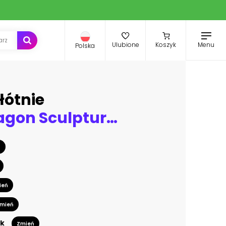
Menu
Ulubione
Koszyk
Polska
łótnie
Human Dragon Sculpture in alien environment
ń
ień
mień
k
Zmień