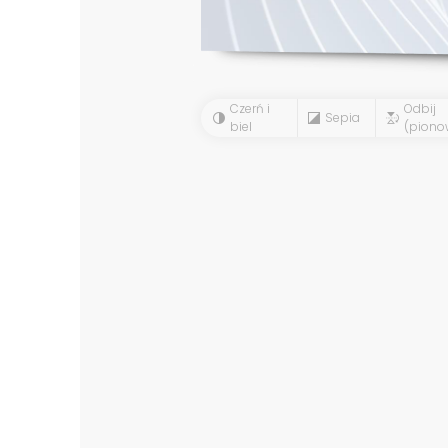
Czerń i
Odbij
Sepia
biel
(piono