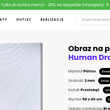
Tylko do końca marca - 20% na wszystkie fototapety!
ETY
OUTLET
REALIZACJE
Obraz na p
Materiał
Płótno
Zmie
Grubość
2 mm
Zmień
Kształt
Prostokąt
Zm
Wymiar
50 x 40 cm
Z
Zestaw montażowy
Bra