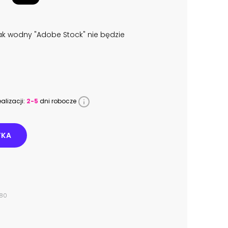
k wodny "Adobe Stock" nie będzie
alizacji:
2-5
dni robocze
YKA
180