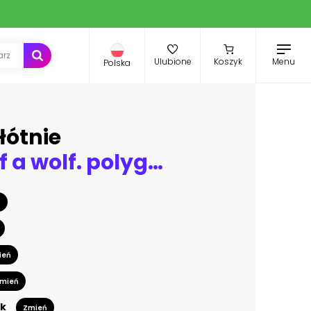
Menu
Ulubione
Koszyk
Polska
łótnie
The head of a wolf. polygon style. low poly
ń
ień
mień
k
Zmień