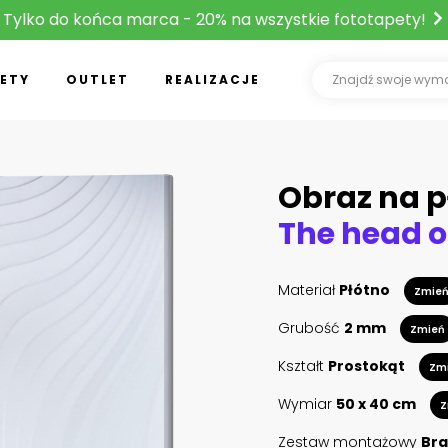
Tylko do końca marca - 20% na wszystkie fototapety!
ETY
OUTLET
REALIZACJE
Obraz na p
Materiał
Płótno
Zmie
Grubość
2 mm
Zmień
Kształt
Prostokąt
Zm
Wymiar
50 x 40 cm
Z
Zestaw montażowy
Bra