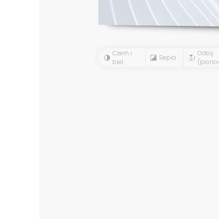
Czerń i
Odbij
Sepia
biel
(piono