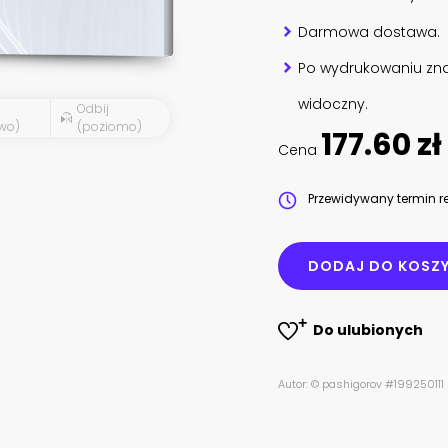
Darmowa dostawa.
Po wydrukowaniu zna
widoczny.
Odbij
wo)
(poziomo)
177.60 zł
Cena
Przewidywany termin re
DODAJ DO KOSZ
Do ulubionych
Autor: © pashigorov #199250111