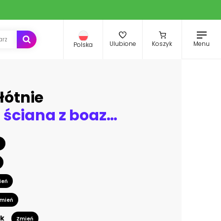
Menu
Ulubione
Koszyk
Polska
łótnie
Drewniana ściana z boazerii
ń
ień
mień
k
Zmień