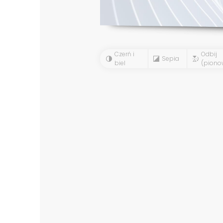
Czerń i
Odbij
Sepia
biel
(piono