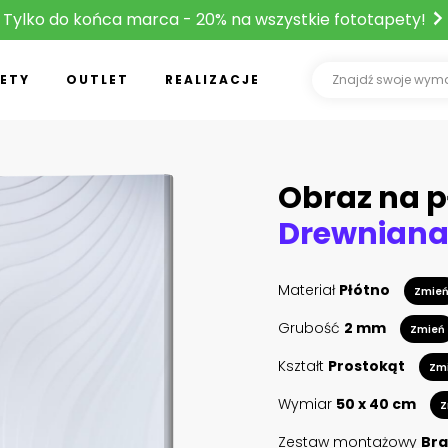
Tylko do końca marca - 20% na wszystkie fototapety!
ETY
OUTLET
REALIZACJE
Obraz na p
Materiał
Płótno
Zmie
Grubość
2 mm
Zmień
Kształt
Prostokąt
Zm
Wymiar
50 x 40 cm
Z
Zestaw montażowy
Bra