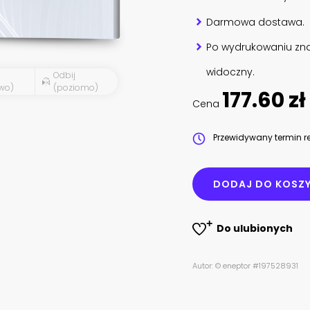
Darmowa dostawa.
Po wydrukowaniu zna
widoczny.
Odbij
wo)
(poziomo)
177.60 zł
Cena
Przewidywany termin re
DODAJ DO KOSZ
Do ulubionych
Autor: © eneptor #197528931