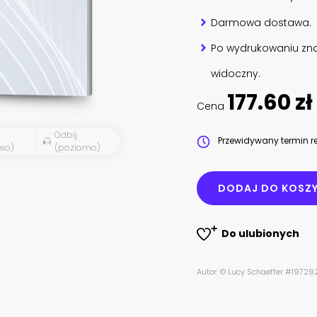
Darmowa dostawa.
Po wydrukowaniu zna
widoczny.
177.60 zł
Cena
Odbij
Przewidywany termin re
wo)
(poziomo)
DODAJ DO KOSZ
Do ulubionych
Autor: © Lucy Schaeffer #19729