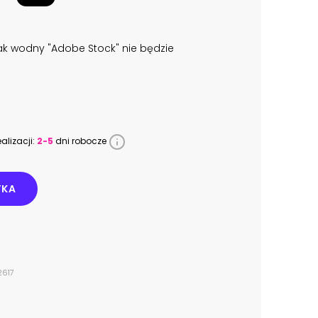
k wodny "Adobe Stock" nie będzie
alizacji:
2-5
dni robocze
YKA
2617