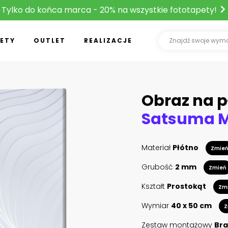
Tylko do końca marca - 20% na wszystkie fototapety!
ETY
OUTLET
REALIZACJE
Obraz na p
Materiał
Płótno
Zmie
Grubość
2 mm
Zmień
Kształt
Prostokąt
Zm
Wymiar
40 x 50 cm
Z
Zestaw montażowy
Bra