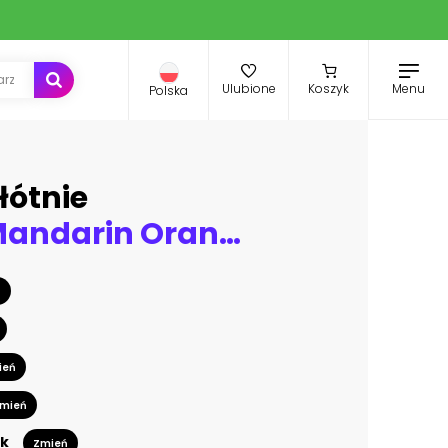
Menu
Ulubione
Koszyk
Polska
łótnie
Satsuma Mandarin Oranges with Leaves on Blue Background
ń
ień
mień
k
Zmień