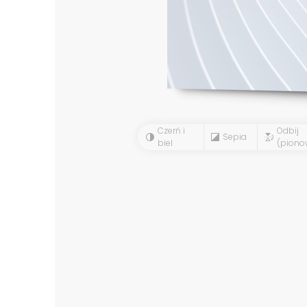
Czerń i
Odbij
Sepia
biel
(piono