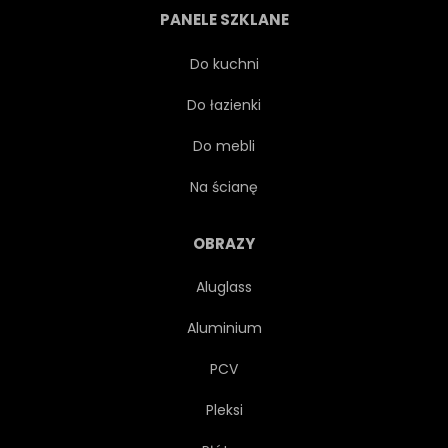
PANELE SZKLANE
BEZPIECZEŃSTWO
Do kuchni
Do łazienki
POWIERZCHNIA
WYCIECZKA
Do mebli
ŻYCIE
ŻYWY
Na ścianę
PERSPEKTYWA
OBRAZY
Aluglass
PATRZĄC W GÓRĘ
Aluminium
PTACTWO WODNE
PCV
Pleksi