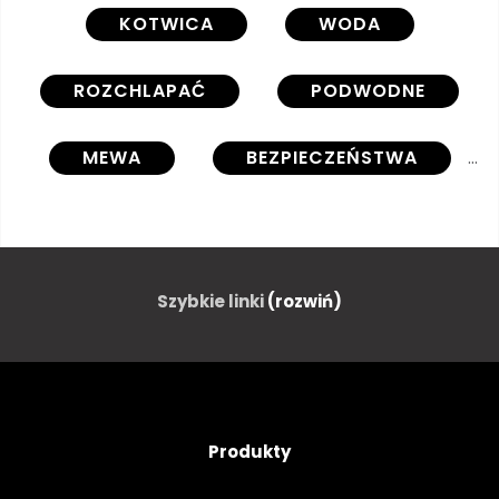
KOTWICA
WODA
ROZCHLAPAĆ
PODWODNE
MEWA
BEZPIECZEŃSTWA
LĄDOWANIE
NIEBO
ŁAŃCUCH
BĄBELEK
Szybkie linki
(rozwiń)
KROPLA
ŁÓDŹ
STATEK
AUSSENAUFNAHME
Produkty
REKREACJA
WODNIACTWA