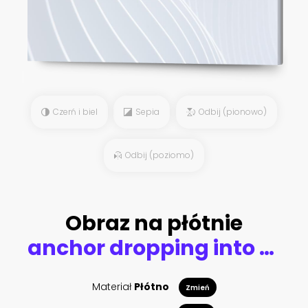
Czerń i biel
Sepia
Odbij (pionowo)
Odbij (poziomo)
Obraz na płótnie
anchor dropping into water
Materiał
Płótno
Zmień