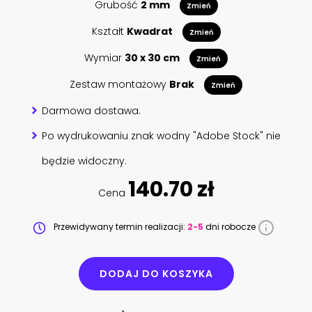
Grubość
2 mm
Zmień
Kształt
Kwadrat
Zmień
Wymiar
30 x 30 cm
Zmień
Zestaw montażowy
Brak
Zmień
Darmowa dostawa.
Po wydrukowaniu znak wodny "Adobe Stock" nie
będzie widoczny.
140.70 zł
Cena
Przewidywany termin realizacji:
2-5
dni robocze
DODAJ DO KOSZYKA