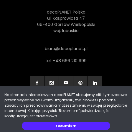
decoPLANET Polska
ul. Kasprowicza 47
66-400 Gorzów Wielkopolski
woj. lubuskie
biuro@decoplanet.pl
tel:
+48 666 210 999
Na stronach internetowych decoPLANET stosujemy pliki tymczasowe
przechowywane na Twoim urządzeniu, tzw. cookies i podobne.
Made with
by Progres Media & decoPLANET
Zasady ich przechowywania możesz zmienić w swojej przeglądarce
internetowej. Klikając przycisk "Rozumiem" potwierdzasz, że
konfiguracja jest prawidłowa.
rozumiem