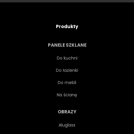
KAWA
PAPIEROS
STYL ŻYCIA
WIELOKOLOROWE
Produkty
KOLOROWY
ILUSTRACJA
PANELE SZKLANE
SZTUKA
GRAFICZNY
Do kuchni
Do łazienki
AUSSENAUFNAHME
DZIEŃ
Do mebli
GRUPA
8
LUDZIE
Na ścianę
OBRAZY
Aluglass