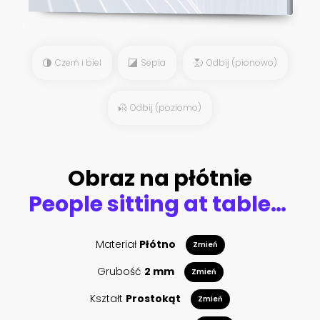
Czerń i biel
Sepia
Odbij (pionowo)
Odbij (poziomo)
Obraz na płótnie
People sitting at tables outside bar
Materiał
Płótno
Zmień
Grubość
2 mm
Zmień
Kształt
Prostokąt
Zmień