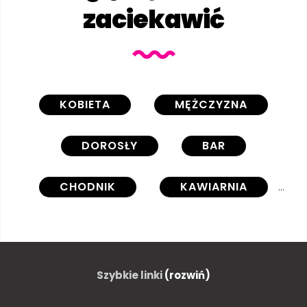
zaciekawić
KOBIETA
MĘŻCZYZNA
DOROSŁY
BAR
CHODNIK
KAWIARNIA
ZNAK
GRÓD
RELAKS
RETRO
NOSTALGIA
Szybkie linki
(rozwiń)