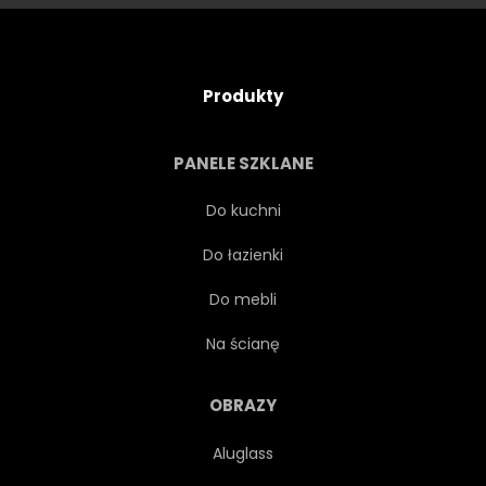
DUET
EUROPA
KOBIECE
ZABAWNY
Produkty
SPOJRZENIE
WYSOKI
PANELE SZKLANE
WYGLĄDAJĄCY
MĘŻCZYZNA
Do kuchni
Do łazienki
NATURA
HOLANDIA
Do mebli
ZŁOWROGI
ROMANTYCZNE
Na ścianę
ROMANTYCZNY
ROOK
OBRAZY
Aluglass
NIEBO
GATUNKÓW