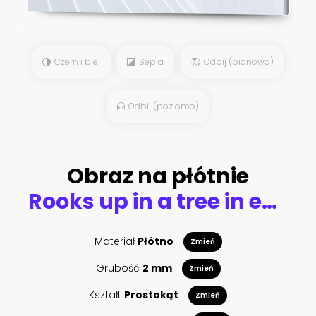
Czerń i biel
Sepia
Odbij (pionowo)
Odbij (poziomo)
Obraz na płótnie
Rooks up in a tree in early spring
Materiał
Płótno
Zmień
Grubość
2 mm
Zmień
Kształt
Prostokąt
Zmień