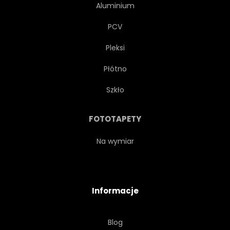
Aluminium
SPRĘŻYNA
STARE
PCV
Pleksi
RAZEM
DRZEWA
2
Płótno
DZIKI
DZIKOŚĆ
Szkło
OBSERWACJA PTAKÓW
GAŁĄŹ
FOTOTAPETY
Na wymiar
Informacje
Blog