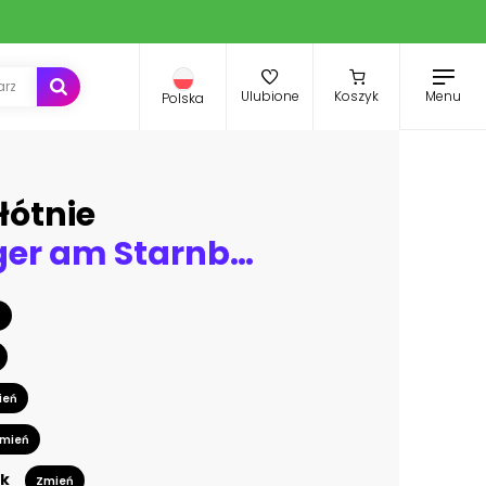
Menu
Ulubione
Koszyk
Polska
łótnie
Bootsanleger am Starnberger See, Bayern, Langzeitbelichtung in schwarzweiß
ń
ień
mień
k
Zmień