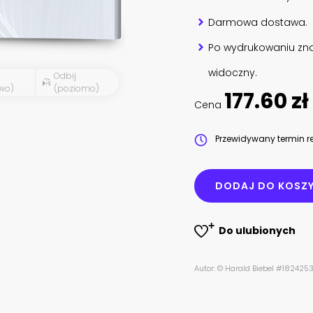
Darmowa dostawa.
Po wydrukowaniu zna
widoczny.
Odbij
wo)
(poziomo)
177.60 zł
Cena
Przewidywany termin re
DODAJ DO KOSZ
Do ulubionych
Autor: © Harald Biebel #1824253