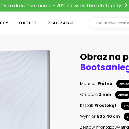
Tylko do końca marca - 20% na wszystkie fototapety!
ETY
OUTLET
REALIZACJE
Obraz na p
Materiał
Płótno
Zmie
Grubość
2 mm
Zmień
Kształt
Prostokąt
Zm
Wymiar
50 x 40 cm
Z
Zestaw montażowy
Bra