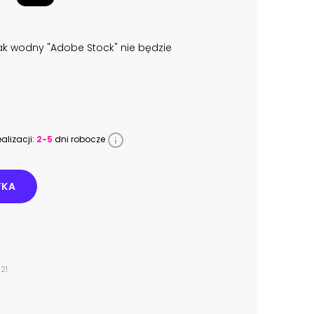
k wodny "Adobe Stock" nie będzie
alizacji:
2-5
dni robocze
YKA
21