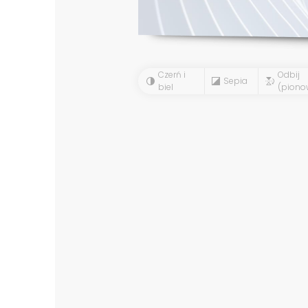
Czerń i
Odbij
Sepia
biel
(piono